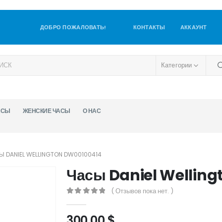
ДОБРО ПОЖАЛОВАТЬ!
КОНТАКТЫ
АККАУНТ
Категории
АСЫ
ЖЕНСКИЕ ЧАСЫ
О НАС
Ы DANIEL WELLINGTON DW00100414
Часы Daniel Wellin
( Отзывов пока нет. )
0
out of 5
300,00
$