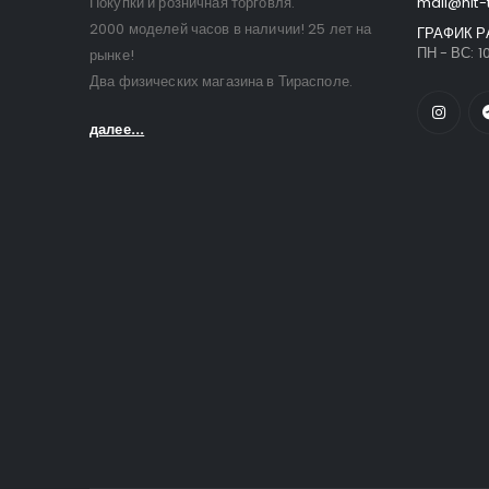
Покупки и розничная торговля.
mail@hit-
2000 моделей часов в наличии! 25 лет на
ГРАФИК Р
ПН - ВС: 10
рынке!
Два физических магазина в Тирасполе.
далее...