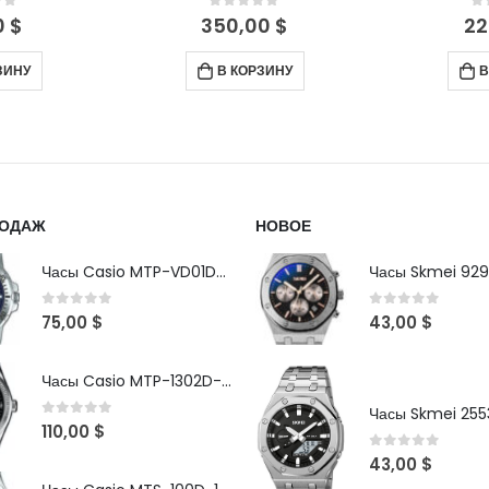
of 5
0
out of 5
0
00
$
220,00
$
20
ЗИНУ
В КОРЗИНУ
П
РОДАЖ
НОВОЕ
Часы Casio MTP-VD01D-2B
Часы Skmei 929
0
out of 5
0
out of 5
75,00
$
43,00
$
Часы Casio MTP-1302D-1A1VDF
Часы Skmei 2553
0
out of 5
110,00
$
0
out of 5
43,00
$