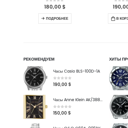
5
0
out of 5
0
out 
190,00
$
350,
В КОРЗИНУ
В КОР
РЕКОМЕНДУЕМ
ХИТЫ П
Часы Casio BLS-100D-1A
0
out of 5
190,00
$
Часы Anne Klein AK/3882BKGB
0
out of 5
150,00
$