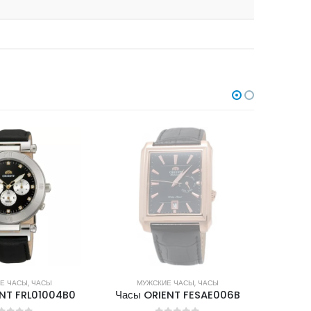
В НАЛИЧИИ
Е ЧАСЫ
,
ЧАСЫ
МУЖСКИЕ ЧАСЫ
,
ЧАСЫ
М
ENT FESAE006B
Часы ORIENT FAL00001W0
Часы 