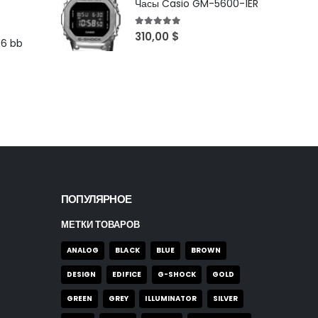
Часы Casio GM-5600-1ER
5
out of 5
310,00
$
96 bb
ПОПУЛЯРНОЕ
МЕТКИ ТОВАРОВ
ANALOG
BLACK
BLUE
BROWN
DESIGN
EDIFICE
G-SHOCK
GOLD
GREEN
GREY
ILLUMINATOR
SILVER