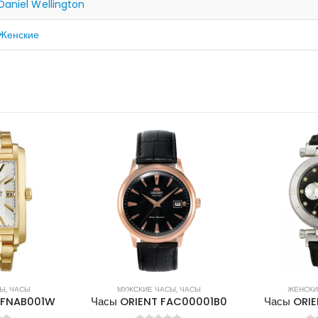
Daniel Wellington
Женские
НЕТ 
СЫ
,
ЧАСЫ
ЖЕНСКИЕ ЧАСЫ
,
ЧАСЫ
МУЖСКИ
FAC00001B0
Часы ORIENT FRL01004B0
Часы ORI