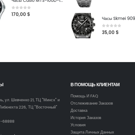
Часы Casio MTS-100D-1AV
0
out of 5
170,00
$
Часы Skmei 90
0
out of 5
35,00
$
ТЫ
В ПОМОЩЬ КЛИЕНТАМ
Помощь И FAQ
ль, ул. Шевченко 21, ТЦ "Минск" и
Отслеживание Заказов
Либкнехта 226, ТЦ "Восточный"
Доставка
:
История Заказов
9-68888
Условия
Защита Личных Данных