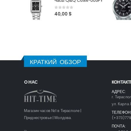
Часы Q&Q C69A-005PY
0
out of 5
40,00
$
КРАТКИЙ ОБЗОР
O НАС
КОНТАК
АДРЕС:
г. Тираспо
ул. Карла 
Магазин часов №1 в Тирасполе |
ТЕЛЕФОН
Приднестровье | Молдова.
(+373)77
ПОЧТА: