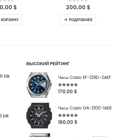
out of 5
0
out of 5
0,00
$
300,00
$
ОДРОБНЕЕ
В КОРЗИНУ
ВЫСОКИЙ РЕЙТИНГ
6 blk
Часы Casio EF-129D-2AEF
5
out of 5
170,00
$
Часы Casio GA-2100-1AER
 blk
5
out of 5
160,00
$