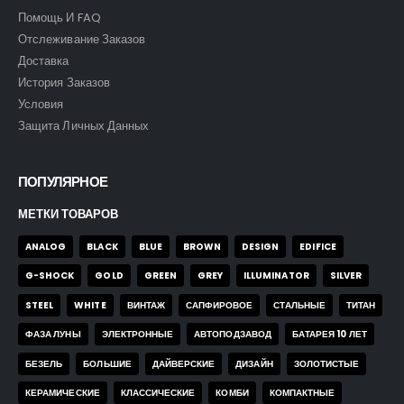
Помощь И FAQ
Отслеживание Заказов
Доставка
История Заказов
Условия
Защита Личных Данных
ПОПУЛЯРНОЕ
МЕТКИ ТОВАРОВ
ANALOG
BLACK
BLUE
BROWN
DESIGN
EDIFICE
G-SHOCK
GOLD
GREEN
GREY
ILLUMINATOR
SILVER
STEEL
WHITE
ВИНТАЖ
САПФИРОВОЕ
СТАЛЬНЫЕ
ТИТАН
ФАЗА ЛУНЫ
ЭЛЕКТРОННЫЕ
АВТОПОДЗАВОД
БАТАРЕЯ 10 ЛЕТ
БЕЗЕЛЬ
БОЛЬШИЕ
ДАЙВЕРСКИЕ
ДИЗАЙН
ЗОЛОТИСТЫЕ
КЕРАМИЧЕСКИЕ
КЛАССИЧЕСКИЕ
КОМБИ
КОМПАКТНЫЕ