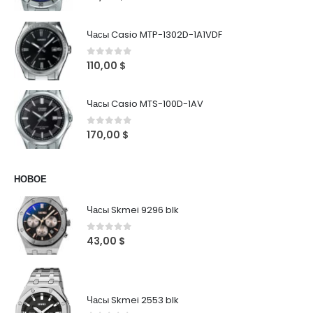
Часы Casio MTP-1302D-1A1VDF
0
out of 5
110,00
$
Часы Casio MTS-100D-1AV
0
out of 5
170,00
$
НОВОЕ
Часы Skmei 9296 blk
0
out of 5
43,00
$
Часы Skmei 2553 blk