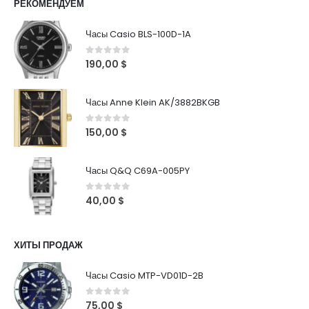
РЕКОМЕНДУЕМ
Часы Casio BLS-100D-1A
0
out of 5
190,00
$
Часы Anne Klein AK/3882BKGB
0
out of 5
150,00
$
Часы Q&Q C69A-005PY
0
out of 5
40,00
$
ХИТЫ ПРОДАЖ
Часы Casio MTP-VD01D-2B
0
out of 5
75,00
$