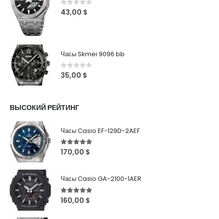
0
out of 5
43,00
$
Часы Skmei 9096 bb
0
out of 5
35,00
$
ВЫСОКИЙ РЕЙТИНГ
Часы Casio EF-129D-2AEF
5
out of 5
170,00
$
Часы Casio GA-2100-1AER
5
out of 5
160,00
$