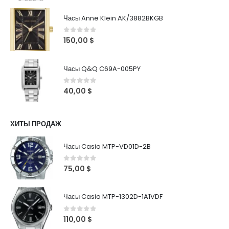
Часы Anne Klein AK/3882BKGB
0
out of 5
150,00
$
Часы Q&Q C69A-005PY
0
out of 5
40,00
$
ХИТЫ ПРОДАЖ
Часы Casio MTP-VD01D-2B
0
out of 5
75,00
$
Часы Casio MTP-1302D-1A1VDF
0
out of 5
110,00
$