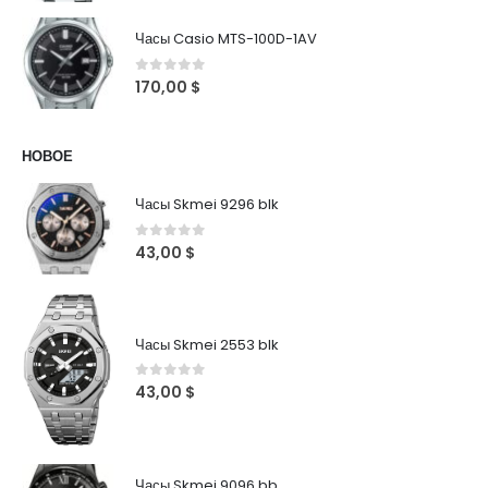
Часы Casio MTS-100D-1AV
0
out of 5
170,00
$
НОВОЕ
Часы Skmei 9296 blk
0
out of 5
43,00
$
Часы Skmei 2553 blk
0
out of 5
43,00
$
Часы Skmei 9096 bb