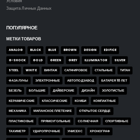
Защита Личных Данных
ПОПУЛЯРНОЕ
МЕТКИ ТОВАРОВ
ANALOG
BLACK
BLUE
BROWN
DESIGN
EDIFICE
G-SHOCK
GOLD
GREEN
GREY
ILLUMINATOR
SILVER
STEEL
WHITE
ВИНТАЖ
САПФИРОВОЕ
СТАЛЬНЫЕ
ТИТАН
ФАЗА ЛУНЫ
ЭЛЕКТРОННЫЕ
АВТОПОДЗАВОД
БАТАРЕЯ 10 ЛЕТ
БЕЗЕЛЬ
БОЛЬШИЕ
ДАЙВЕРСКИЕ
ДИЗАЙН
ЗОЛОТИСТЫЕ
КЕРАМИЧЕСКИЕ
КЛАССИЧЕСКИЕ
КОМБИ
КОМПАКТНЫЕ
МЕХАНИКА
МИЛАНСКОЕ ПЛЕТЕНИЕ
ОТКРЫТОЕ СЕРДЦЕ
ПЛАСТИКОВЫЕ
ПРЯМОУГОЛЬНЫЕ
СОЛНЕЧНАЯ
СПОРТИВНЫЕ
ТАХИМЕТР
УДАРОПРОЧНЫЕ
УНИСЕКС
ХРОНОГРАФ
ЦИРКОНЫ
ШВЕЙЦАРСКИЕ
ЭЛЕКТРОННЫЕ