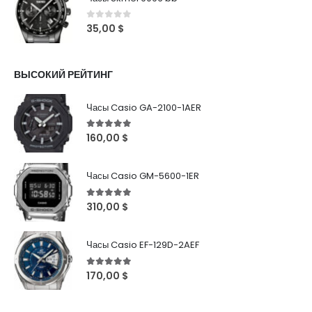
0
out of 5
35,00
$
ВЫСОКИЙ РЕЙТИНГ
Часы Casio GA-2100-1AER
5
out of 5
160,00
$
Часы Casio GM-5600-1ER
5
out of 5
310,00
$
Часы Casio EF-129D-2AEF
5
out of 5
170,00
$