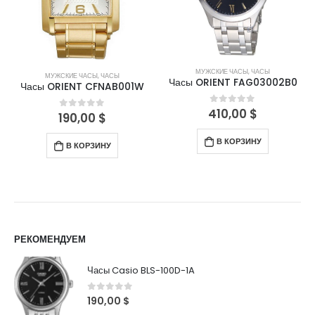
МУЖСКИЕ ЧАСЫ
,
ЧАСЫ
ЖЕНСКИЕ ЧАСЫ
,
ЧАСЫ
Часы ORIENT FAG03002B0
Часы ORIENT FRL01004B0
410,00
$
220,00
$
0
out of 5
0
out of 5
В КОРЗИНУ
В КОРЗИНУ
РЕКОМЕНДУЕМ
Часы Casio BLS-100D-1A
0
out of 5
190,00
$