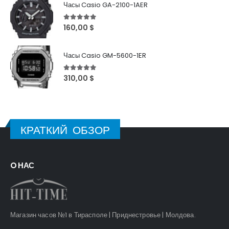
Часы Casio GA-2100-1AER
5
out of 5
160,00
$
Часы Casio GM-5600-1ER
5
out of 5
310,00
$
КРАТКИЙ ОБЗОР
O НАС
Магазин часов №1 в Тирасполе | Приднестровье | Молдова.