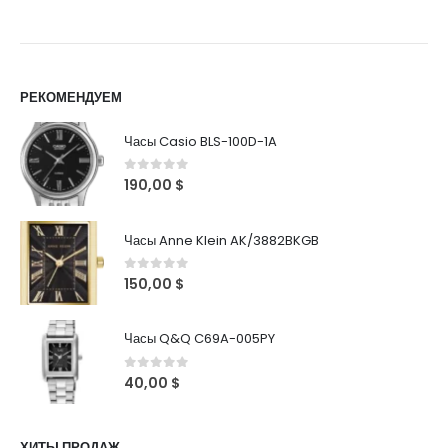
РЕКОМЕНДУЕМ
Часы Casio BLS-100D-1A
0
out of 5
190,00
$
Часы Anne Klein AK/3882BKGB
0
out of 5
150,00
$
Часы Q&Q C69A-005PY
0
out of 5
40,00
$
ХИТЫ ПРОДАЖ