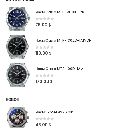
Часы Casio MTP-VD01D-2B
0
out of 5
75,00
$
Часы Casio MTP-1302D-1A1VDF
0
out of 5
110,00
$
Часы Casio MTS-100D-1AV
0
out of 5
170,00
$
НОВОЕ
Часы Skmei 9296 blk
0
out of 5
43,00
$