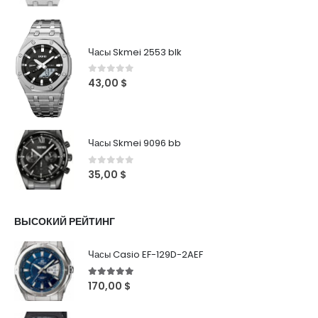
Часы Skmei 2553 blk
0
out of 5
43,00
$
Часы Skmei 9096 bb
0
out of 5
35,00
$
ВЫСОКИЙ РЕЙТИНГ
Часы Casio EF-129D-2AEF
5
out of 5
170,00
$