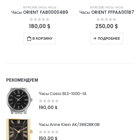
МУЖСКИЕ ЧАСЫ
,
ЧАСЫ
МУЖСКИЕ ЧАСЫ
,
ЧАСЫ
Часы ORIENT FAB00004B9
Часы ORIENT FFPAA001B7
180,00
$
250,00
$
0
out of 5
0
out of 5
В КОРЗИНУ
ПОДРОБНЕЕ
РЕКОМЕНДУЕМ
Часы Casio BLS-100D-1A
0
out of 5
190,00
$
Часы Anne Klein AK/3882BKGB
0
out of 5
150,00
$