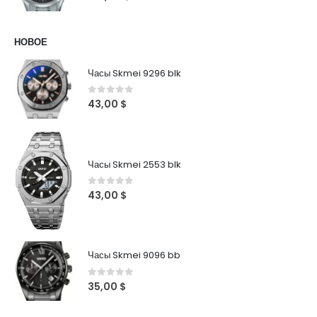
НОВОЕ
Часы Skmei 9296 blk
0
out of 5
43,00
$
Часы Skmei 2553 blk
0
out of 5
43,00
$
Часы Skmei 9096 bb
0
out of 5
35,00
$