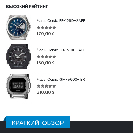
ВЫСОКИЙ РЕЙТИНГ
Часы Casio EF-129D-2AEF
5
out of 5
170,00
$
Часы Casio GA-2100-1AER
5
out of 5
160,00
$
Часы Casio GM-5600-1ER
5
out of 5
310,00
$
КРАТКИЙ ОБЗОР