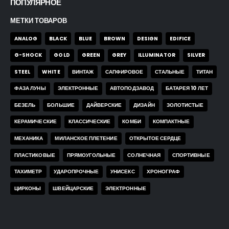
ПОПУЛЯРНОЕ
МЕТКИ ТОВАРОВ
ANALOG
BLACK
BLUE
BROWN
DESIGN
EDIFICE
G-SHOCK
GOLD
GREEN
GREY
ILLUMINATOR
SILVER
STEEL
WHITE
ВИНТАЖ
САПФИРОВОЕ
СТАЛЬНЫЕ
ТИТАН
ФАЗА ЛУНЫ
ЭЛЕКТРОННЫЕ
АВТОПОДЗАВОД
БАТАРЕЯ 10 ЛЕТ
БЕЗЕЛЬ
БОЛЬШИЕ
ДАЙВЕРСКИЕ
ДИЗАЙН
ЗОЛОТИСТЫЕ
КЕРАМИЧЕСКИЕ
КЛАССИЧЕСКИЕ
КОМБИ
КОМПАКТНЫЕ
МЕХАНИКА
МИЛАНСКОЕ ПЛЕТЕНИЕ
ОТКРЫТОЕ СЕРДЦЕ
ПЛАСТИКОВЫЕ
ПРЯМОУГОЛЬНЫЕ
СОЛНЕЧНАЯ
СПОРТИВНЫЕ
ТАХИМЕТР
УДАРОПРОЧНЫЕ
УНИСЕКС
ХРОНОГРАФ
ЦИРКОНЫ
ШВЕЙЦАРСКИЕ
ЭЛЕКТРОННЫЕ