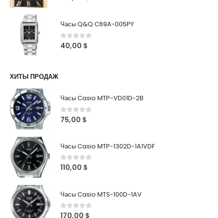
Часы Q&Q C69A-005PY
0
out of 5
40,00
$
ХИТЫ ПРОДАЖ
Часы Casio MTP-VD01D-2B
0
out of 5
75,00
$
Часы Casio MTP-1302D-1A1VDF
0
out of 5
110,00
$
Часы Casio MTS-100D-1AV
0
out of 5
170,00
$