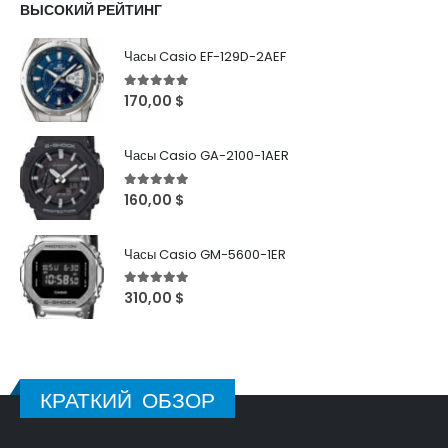
ВЫСОКИЙ РЕЙТИНГ
Часы Casio EF-129D-2AEF
5
out of 5
170,00
$
Часы Casio GA-2100-1AER
5
out of 5
160,00
$
Часы Casio GM-5600-1ER
5
out of 5
310,00
$
КРАТКИЙ ОБЗОР