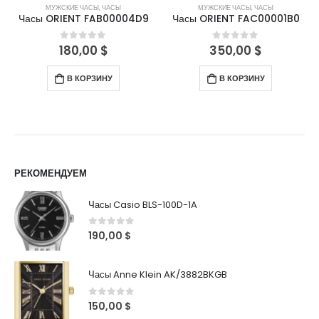
МУЖСКИЕ ЧАСЫ
,
ЧАСЫ
МУЖСКИЕ ЧАСЫ
,
ЧАСЫ
Часы ORIENT FAB00004D9
Часы ORIENT FAC00001B0
180,00
$
350,00
$
0
out of 5
0
out of 5
В КОРЗИНУ
В КОРЗИНУ
РЕКОМЕНДУЕМ
Часы Casio BLS-100D-1A
0
out of 5
190,00
$
Часы Anne Klein AK/3882BKGB
0
out of 5
150,00
$