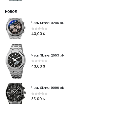
НОВОЕ
Часы Skmei 9296 blk
0
out of 5
43,00
$
Часы Skmei 2553 blk
0
out of 5
43,00
$
Часы Skmei 9096 bb
0
out of 5
35,00
$