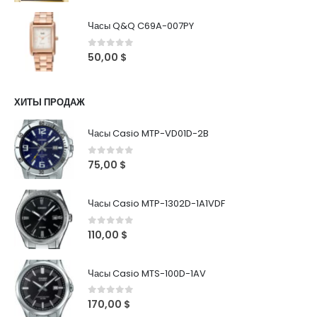
Часы Q&Q C69A-007PY
0
out of 5
50,00
$
ХИТЫ ПРОДАЖ
Часы Casio MTP-VD01D-2B
0
out of 5
75,00
$
Часы Casio MTP-1302D-1A1VDF
0
out of 5
110,00
$
Часы Casio MTS-100D-1AV
0
out of 5
170,00
$