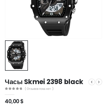
Часы Skmei 2398 black
( Отзывов пока нет. )
0
out of 5
40,00
$