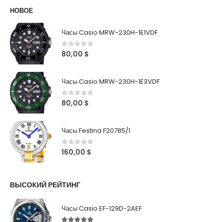
НОВОЕ
Часы Casio MRW-230H-1E1VDF
0
out of 5
80,00
$
Часы Casio MRW-230H-1E3VDF
0
out of 5
80,00
$
Часы Festina F20785/1
0
out of 5
160,00
$
ВЫСОКИЙ РЕЙТИНГ
Часы Casio EF-129D-2AEF