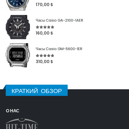
5
out of 5
170,00
$
Часы Casio GA-2100-1AER
5
out of 5
160,00
$
Часы Casio GM-5600-1ER
5
out of 5
310,00
$
КРАТКИЙ ОБЗОР
O НАС