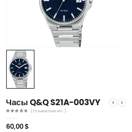
Часы Q&Q S21A-003VY
( Отзывов пока нет. )
0
out of 5
60,00
$