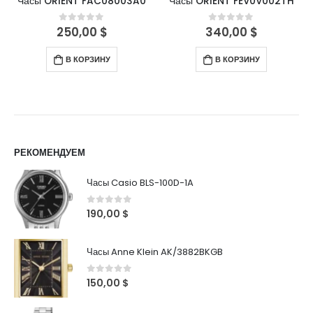
Часы ORIENT FAC08003A0
Часы ORIENT FEV0V002TH
250,00
$
340,00
$
0
out of 5
0
out of 5
В КОРЗИНУ
В КОРЗИНУ
РЕКОМЕНДУЕМ
Часы Casio BLS-100D-1A
0
out of 5
190,00
$
Часы Anne Klein AK/3882BKGB
0
out of 5
150,00
$