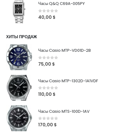
Часы Q&Q C69A-005PY
0
out of 5
40,00
$
ХИТЫ ПРОДАЖ
Часы Casio MTP-VD01D-2B
0
out of 5
75,00
$
Часы Casio MTP-1302D-1A1VDF
0
out of 5
110,00
$
Часы Casio MTS-100D-1AV
0
out of 5
170,00
$