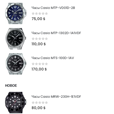
Часы Casio MTP-VD01D-2B
0
out of 5
75,00
$
Часы Casio MTP-1302D-1A1VDF
0
out of 5
110,00
$
Часы Casio MTS-100D-1AV
0
out of 5
170,00
$
НОВОЕ
Часы Casio MRW-230H-1E1VDF
0
out of 5
80,00
$