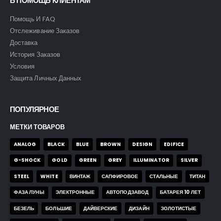
В ПОМОЩЬ КЛИЕНТАМ
Помощь И FAQ
Отслеживание Заказов
Доставка
История Заказов
Условия
Защита Личных Данных
ПОПУЛЯРНОЕ
МЕТКИ ТОВАРОВ
ANALOG
BLACK
BLUE
BROWN
DESIGN
EDIFICE
G-SHOCK
GOLD
GREEN
GREY
ILLUMINATOR
SILVER
STEEL
WHITE
ВИНТАЖ
САПФИРОВОЕ
СТАЛЬНЫЕ
ТИТАН
ФАЗА ЛУНЫ
ЭЛЕКТРОННЫЕ
АВТОПОДЗАВОД
БАТАРЕЯ 10 ЛЕТ
БЕЗЕЛЬ
БОЛЬШИЕ
ДАЙВЕРСКИЕ
ДИЗАЙН
ЗОЛОТИСТЫЕ