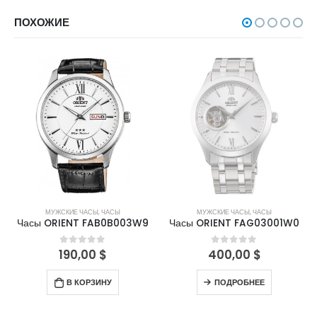
ПОХОЖИЕ
НЕТ В НАЛИЧИИ
МУЖСКИЕ ЧАСЫ
,
ЧАСЫ
МУЖСКИЕ ЧАСЫ
,
ЧАСЫ
Часы ORIENT FAB0B003W9
Часы ORIENT FAG03001W0
190,00
$
400,00
$
0
out of 5
0
out of 5
В КОРЗИНУ
ПОДРОБНЕЕ