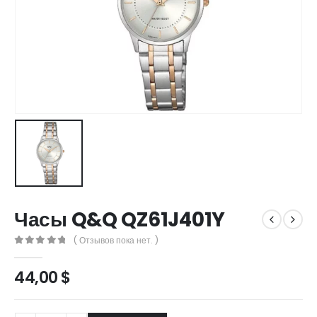
Часы Q&Q QZ61J401Y
( Отзывов пока нет. )
0
out of 5
44,00
$