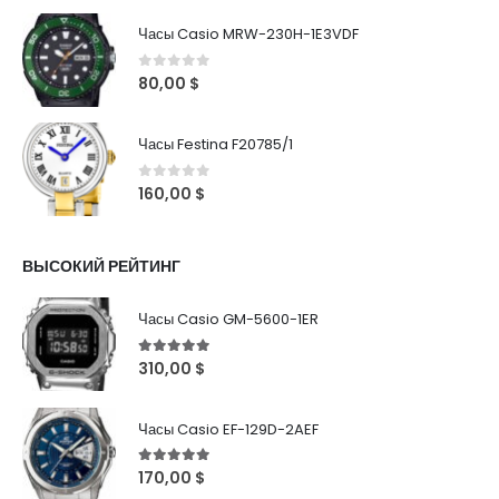
Часы Casio MRW-230H-1E3VDF
0
out of 5
80,00
$
Часы Festina F20785/1
0
out of 5
160,00
$
ВЫСОКИЙ РЕЙТИНГ
Часы Casio GM-5600-1ER
5
out of 5
310,00
$
Часы Casio EF-129D-2AEF
5
out of 5
170,00
$