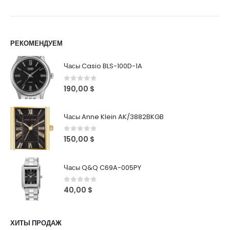
РЕКОМЕНДУЕМ
Часы Casio BLS-100D-1A
0
out of 5
190,00
$
Часы Anne Klein AK/3882BKGB
0
out of 5
150,00
$
Часы Q&Q C69A-005PY
0
out of 5
40,00
$
ХИТЫ ПРОДАЖ