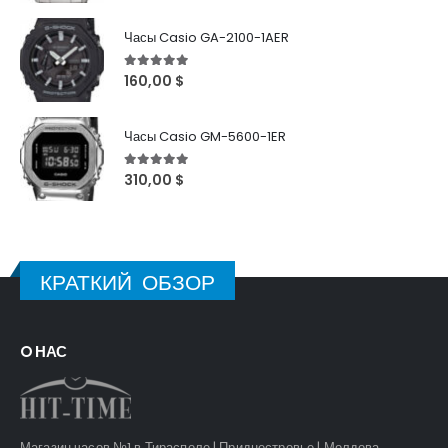
Часы Casio GA-2100-1AER
5
out of 5
160,00
$
Часы Casio GM-5600-1ER
5
out of 5
310,00
$
КРАТКИЙ ОБЗОР
O НАС
Магазин часов №1 в Тирасполе | Приднестровье | Молдова.