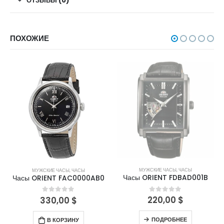
ОТЗЫВЫ (0)
ПОХОЖИЕ
НЕТ В НАЛИЧИИ
МУЖСКИЕ ЧАСЫ
,
ЧАСЫ
МУЖСКИЕ ЧАСЫ
,
ЧАСЫ
Часы ORIENT FDBAD001B
Часы ORIENT FAC0000AB0
220,00
$
0
out of 5
330,00
$
0
out of 5
ПОДРОБНЕЕ
В КОРЗИНУ