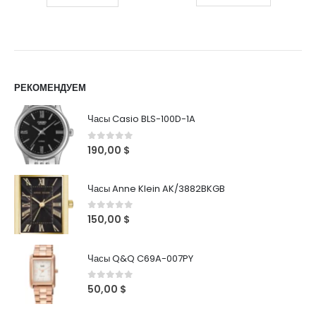
РЕКОМЕНДУЕМ
Часы Casio BLS-100D-1A
0
out of 5
190,00
$
Часы Anne Klein AK/3882BKGB
0
out of 5
150,00
$
Часы Q&Q C69A-007PY
0
out of 5
50,00
$