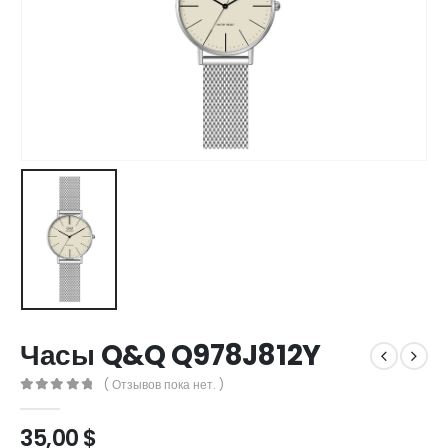
Часы Q&Q Q978J812Y
( Отзывов пока нет. )
0
out of 5
35,00
$