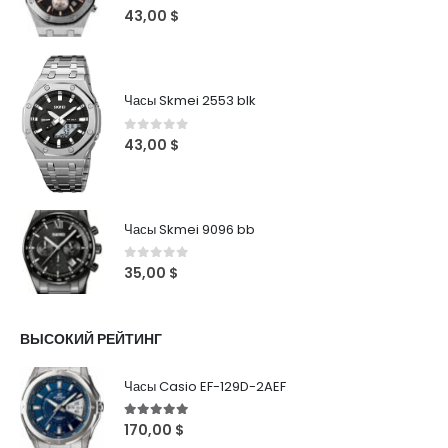
0
out of 5
43,00
$
Часы Skmei 2553 blk
0
out of 5
43,00
$
Часы Skmei 9096 bb
0
out of 5
35,00
$
ВЫСОКИЙ РЕЙТИНГ
Часы Casio EF-129D-2AEF
5
out of 5
170,00
$