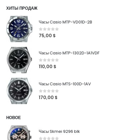
ХИТЫ ПРОДАЖ
Часы Casio MTP-VD01D-2B
0
out of 5
75,00
$
Часы Casio MTP-1302D-1A1VDF
0
out of 5
110,00
$
Часы Casio MTS-100D-1AV
0
out of 5
170,00
$
НОВОЕ
Часы Skmei 9296 blk