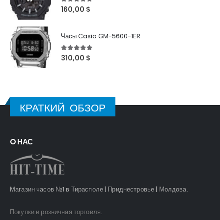
5
out of 5
160,00
$
Часы Casio GM-5600-1ER
5
out of 5
310,00
$
КРАТКИЙ ОБЗОР
O НАС
Магазин часов №1 в Тирасполе | Приднестровье | Молдова.
Покупки и розничная торговля.