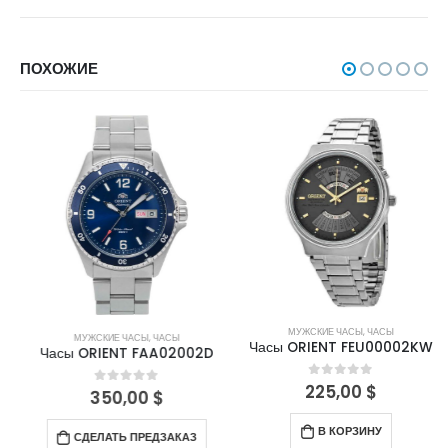
ПОХОЖИЕ
МУЖСКИЕ ЧАСЫ
,
ЧАСЫ
МУЖСКИЕ ЧАСЫ
,
ЧАСЫ
Часы ORIENT FEU00002KW
Часы ORIENT FAA02002D
225,00
$
0
out of 5
350,00
$
0
out of 5
В КОРЗИНУ
СДЕЛАТЬ ПРЕДЗАКАЗ