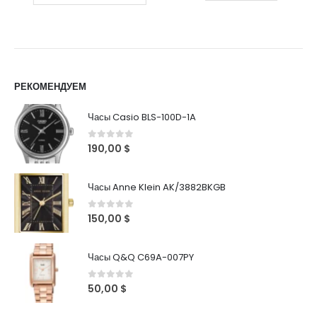
РЕКОМЕНДУЕМ
Часы Casio BLS-100D-1A
0
out of 5
190,00
$
Часы Anne Klein AK/3882BKGB
0
out of 5
150,00
$
Часы Q&Q C69A-007PY
0
out of 5
50,00
$