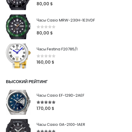
0
out of 5
80,00
$
Часы Casio MRW-230H-1E3VDF
0
out of 5
80,00
$
Часы Festina F20785/1
0
out of 5
160,00
$
ВЫСОКИЙ РЕЙТИНГ
Часы Casio EF-129D-2AEF
5
out of 5
170,00
$
Часы Casio GA-2100-1AER