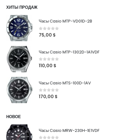
ХИТЫ ПРОДАЖ
Часы Casio MTP-VD01D-2B
0
out of 5
75,00
$
Часы Casio MTP-1302D-1A1VDF
0
out of 5
110,00
$
Часы Casio MTS-100D-1AV
0
out of 5
170,00
$
НОВОЕ
Часы Casio MRW-230H-1E1VDF