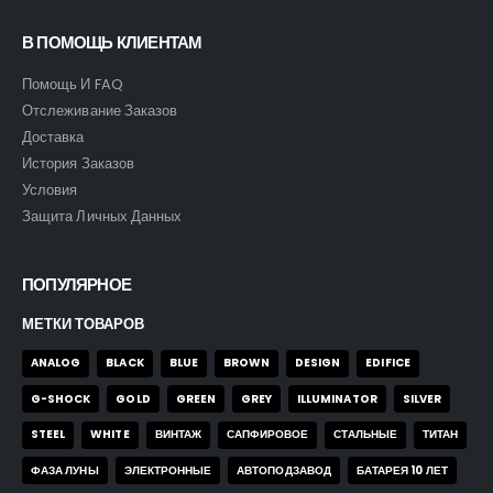
В ПОМОЩЬ КЛИЕНТАМ
Помощь И FAQ
Отслеживание Заказов
Доставка
История Заказов
Условия
Защита Личных Данных
ПОПУЛЯРНОЕ
МЕТКИ ТОВАРОВ
ANALOG
BLACK
BLUE
BROWN
DESIGN
EDIFICE
G-SHOCK
GOLD
GREEN
GREY
ILLUMINATOR
SILVER
STEEL
WHITE
ВИНТАЖ
САПФИРОВОЕ
СТАЛЬНЫЕ
ТИТАН
ФАЗА ЛУНЫ
ЭЛЕКТРОННЫЕ
АВТОПОДЗАВОД
БАТАРЕЯ 10 ЛЕТ