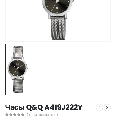
Часы Q&Q A419J222Y
( Отзывов пока нет. )