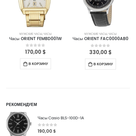
МУЖСКИЕ ЧАСЫ
,
ЧАСЫ
МУЖСКИЕ ЧАСЫ
,
ЧАСЫ
Часы ORIENT FEMBD001W
Часы ORIENT FAC0000AB0
170,00
$
0
out of 5
330,00
$
0
out of 5
В КОРЗИНУ
В КОРЗИНУ
РЕКОМЕНДУЕМ
Часы Casio BLS-100D-1A
0
out of 5
190,00
$