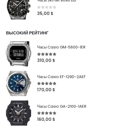
Часы Skmei 9096 bb
0
out of 5
35,00
$
ВЫСОКИЙ РЕЙТИНГ
Часы Casio GM-5600-1ER
5
out of 5
310,00
$
Часы Casio EF-129D-2AEF
5
out of 5
170,00
$
Часы Casio GA-2100-1AER
5
out of 5
160,00
$