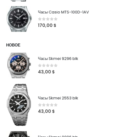
Часы Casio MTS-100D-1AV
0
out of 5
170,00
$
НОВОЕ
Часы Skmei 9296 blk
0
out of 5
43,00
$
Часы Skmei 2553 blk
0
out of 5
43,00
$