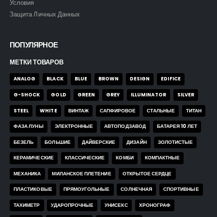
Условия
Защита Личных Данных
ПОПУЛЯРНОЕ
МЕТКИ ТОВАРОВ
ANALOG
BLACK
BLUE
BROWN
DESIGN
EDIFICE
G-SHOCK
GOLD
GREEN
GREY
ILLUMINATOR
SILVER
STEEL
WHITE
ВИНТАЖ
САПФИРОВОЕ
СТАЛЬНЫЕ
ТИТАН
ФАЗА ЛУНЫ
ЭЛЕКТРОННЫЕ
АВТОПОДЗАВОД
БАТАРЕЯ 10 ЛЕТ
БЕЗЕЛЬ
БОЛЬШИЕ
ДАЙВЕРСКИЕ
ДИЗАЙН
ЗОЛОТИСТЫЕ
КЕРАМИЧЕСКИЕ
КЛАССИЧЕСКИЕ
КОМБИ
КОМПАКТНЫЕ
МЕХАНИКА
МИЛАНСКОЕ ПЛЕТЕНИЕ
ОТКРЫТОЕ СЕРДЦЕ
ПЛАСТИКОВЫЕ
ПРЯМОУГОЛЬНЫЕ
СОЛНЕЧНАЯ
СПОРТИВНЫЕ
ТАХИМЕТР
УДАРОПРОЧНЫЕ
УНИСЕКС
ХРОНОГРАФ