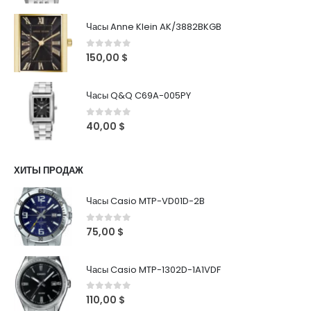
Часы Anne Klein AK/3882BKGB
0
out of 5
150,00
$
Часы Q&Q C69A-005PY
0
out of 5
40,00
$
ХИТЫ ПРОДАЖ
Часы Casio MTP-VD01D-2B
0
out of 5
75,00
$
Часы Casio MTP-1302D-1A1VDF
0
out of 5
110,00
$