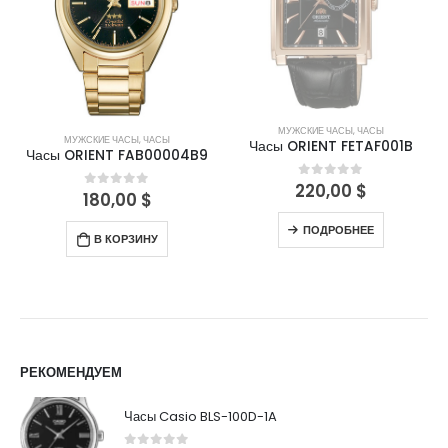
МУЖСКИЕ ЧАСЫ
,
ЧАСЫ
МУЖСКИЕ ЧАСЫ
,
ЧАСЫ
Часы ORIENT FETAF001B
Часы ORIENT FAB00004B9
220,00
$
0
out of 5
180,00
$
0
out of 5
ПОДРОБНЕЕ
В КОРЗИНУ
РЕКОМЕНДУЕМ
Часы Casio BLS-100D-1A