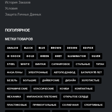
История Заказов
Условия
Защита Личных Данных
ПОПУЛЯРНОЕ
МЕТКИ ТОВАРОВ
ANALOG
BLACK
BLUE
BROWN
DESIGN
EDIFICE
G-SHOCK
GOLD
GREEN
GREY
ILLUMINATOR
SILVER
STEEL
WHITE
ВИНТАЖ
САПФИРОВОЕ
СТАЛЬНЫЕ
ТИТАН
ФАЗА ЛУНЫ
ЭЛЕКТРОННЫЕ
АВТОПОДЗАВОД
БАТАРЕЯ 10 ЛЕТ
БЕЗЕЛЬ
БОЛЬШИЕ
ДАЙВЕРСКИЕ
ДИЗАЙН
ЗОЛОТИСТЫЕ
КЕРАМИЧЕСКИЕ
КЛАССИЧЕСКИЕ
КОМБИ
КОМПАКТНЫЕ
МЕХАНИКА
МИЛАНСКОЕ ПЛЕТЕНИЕ
ОТКРЫТОЕ СЕРДЦЕ
ПЛАСТИКОВЫЕ
ПРЯМОУГОЛЬНЫЕ
СОЛНЕЧНАЯ
СПОРТИВНЫЕ