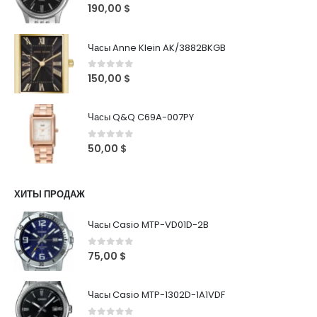
0
out of 5
190,00
$
Часы Anne Klein AK/3882BKGB
0
out of 5
150,00
$
Часы Q&Q C69A-007PY
0
out of 5
50,00
$
ХИТЫ ПРОДАЖ
Часы Casio MTP-VD01D-2B
0
out of 5
75,00
$
Часы Casio MTP-1302D-1A1VDF