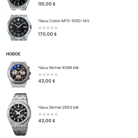
0
out of 5
110,00
$
Часы Casio MTS-100D-1AV
0
out of 5
170,00
$
НОВОЕ
Часы Skmei 9296 blk
0
out of 5
43,00
$
Часы Skmei 2553 blk
0
out of 5
43,00
$