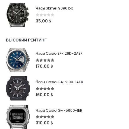
Часы Skmei 9096 bb
0
out of 5
35,00
$
ВЫСОКИЙ РЕЙТИНГ
Часы Casio EF-129D-2AEF
5
out of 5
170,00
$
Часы Casio GA-2100-1AER
5
out of 5
160,00
$
Часы Casio GM-5600-1ER
5
out of 5
310,00
$