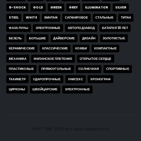
G-SHOCK
GOLD
GREEN
GREY
ILLUMINATOR
SILVER
STEEL
WHITE
ВИНТАЖ
САПФИРОВОЕ
СТАЛЬНЫЕ
ТИТАН
ФАЗА ЛУНЫ
ЭЛЕКТРОННЫЕ
АВТОПОДЗАВОД
БАТАРЕЯ 10 ЛЕТ
БЕЗЕЛЬ
БОЛЬШИЕ
ДАЙВЕРСКИЕ
ДИЗАЙН
ЗОЛОТИСТЫЕ
КЕРАМИЧЕСКИЕ
КЛАССИЧЕСКИЕ
КОМБИ
КОМПАКТНЫЕ
МЕХАНИКА
МИЛАНСКОЕ ПЛЕТЕНИЕ
ОТКРЫТОЕ СЕРДЦЕ
ПЛАСТИКОВЫЕ
ПРЯМОУГОЛЬНЫЕ
СОЛНЕЧНАЯ
СПОРТИВНЫЕ
ТАХИМЕТР
УДАРОПРОЧНЫЕ
УНИСЕКС
ХРОНОГРАФ
ЦИРКОНЫ
ШВЕЙЦАРСКИЕ
ЭЛЕКТРОННЫЕ
© HIT-TIME. 2026. Все права сохраняются