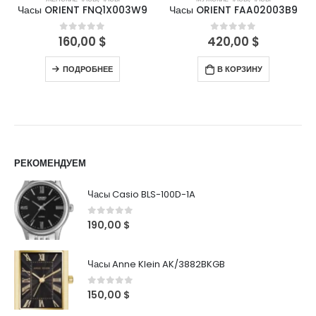
Часы ORIENT FNQ1X003W9
Часы ORIENT FAA02003B9
160,00
$
420,00
$
0
out of 5
0
out of 5
ПОДРОБНЕЕ
В КОРЗИНУ
РЕКОМЕНДУЕМ
Часы Casio BLS-100D-1A
0
out of 5
190,00
$
Часы Anne Klein AK/3882BKGB
0
out of 5
150,00
$