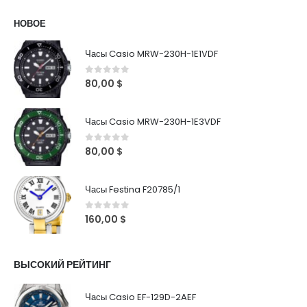
НОВОЕ
Часы Casio MRW-230H-1E1VDF
0
out of 5
80,00
$
Часы Casio MRW-230H-1E3VDF
0
out of 5
80,00
$
Часы Festina F20785/1
0
out of 5
160,00
$
ВЫСОКИЙ РЕЙТИНГ
Часы Casio EF-129D-2AEF