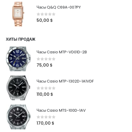
Часы Q&Q C69A-007PY
0
out of 5
50,00
$
ХИТЫ ПРОДАЖ
Часы Casio MTP-VD01D-2B
0
out of 5
75,00
$
Часы Casio MTP-1302D-1A1VDF
0
out of 5
110,00
$
Часы Casio MTS-100D-1AV
0
out of 5
170,00
$