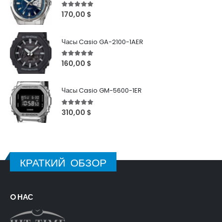
5
out of 5
170,00
$
Часы Casio GA-2100-1AER
5
out of 5
160,00
$
Часы Casio GM-5600-1ER
5
out of 5
310,00
$
КРАТКИЙ ОБЗОР
O НАС