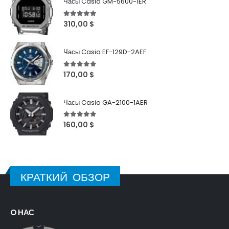
Часы Casio GM-5600-1ER
5
out of 5
310,00
$
Часы Casio EF-129D-2AEF
5
out of 5
170,00
$
Часы Casio GA-2100-1AER
5
out of 5
160,00
$
КРАТКИЙ ОБЗОР
O НАС