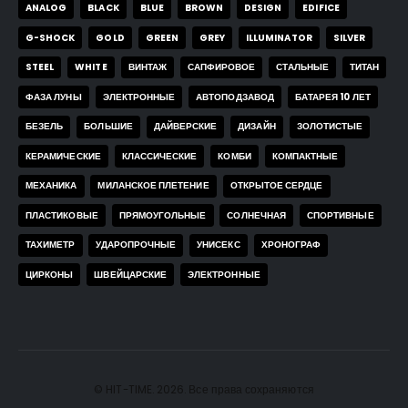
ANALOG
BLACK
BLUE
BROWN
DESIGN
EDIFICE
G-SHOCK
GOLD
GREEN
GREY
ILLUMINATOR
SILVER
STEEL
WHITE
ВИНТАЖ
САПФИРОВОЕ
СТАЛЬНЫЕ
ТИТАН
ФАЗА ЛУНЫ
ЭЛЕКТРОННЫЕ
АВТОПОДЗАВОД
БАТАРЕЯ 10 ЛЕТ
БЕЗЕЛЬ
БОЛЬШИЕ
ДАЙВЕРСКИЕ
ДИЗАЙН
ЗОЛОТИСТЫЕ
КЕРАМИЧЕСКИЕ
КЛАССИЧЕСКИЕ
КОМБИ
КОМПАКТНЫЕ
МЕХАНИКА
МИЛАНСКОЕ ПЛЕТЕНИЕ
ОТКРЫТОЕ СЕРДЦЕ
ПЛАСТИКОВЫЕ
ПРЯМОУГОЛЬНЫЕ
СОЛНЕЧНАЯ
СПОРТИВНЫЕ
ТАХИМЕТР
УДАРОПРОЧНЫЕ
УНИСЕКС
ХРОНОГРАФ
ЦИРКОНЫ
ШВЕЙЦАРСКИЕ
ЭЛЕКТРОННЫЕ
© HIT-TIME. 2026. Все права сохраняются