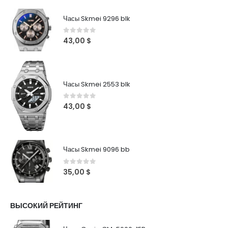
Часы Skmei 9296 blk
0
out of 5
43,00
$
Часы Skmei 2553 blk
0
out of 5
43,00
$
Часы Skmei 9096 bb
0
out of 5
35,00
$
ВЫСОКИЙ РЕЙТИНГ