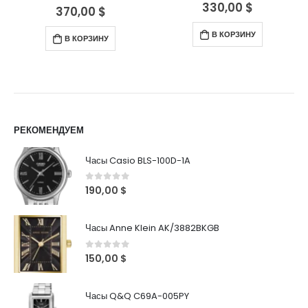
330,00
$
0
out of 5
370,00
$
0
out of 5
В КОРЗИНУ
В КОРЗИНУ
РЕКОМЕНДУЕМ
Часы Casio BLS-100D-1A
0
out of 5
190,00
$
Часы Anne Klein AK/3882BKGB
0
out of 5
150,00
$
Часы Q&Q C69A-005PY