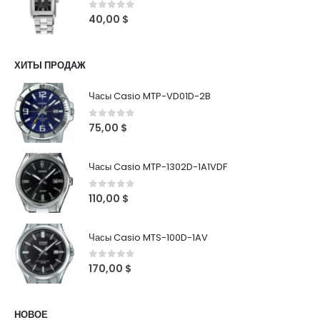
0
out of 5
40,00
$
ХИТЫ ПРОДАЖ
Часы Casio MTP-VD01D-2B
0
out of 5
75,00
$
Часы Casio MTP-1302D-1A1VDF
0
out of 5
110,00
$
Часы Casio MTS-100D-1AV
0
out of 5
170,00
$
НОВОЕ