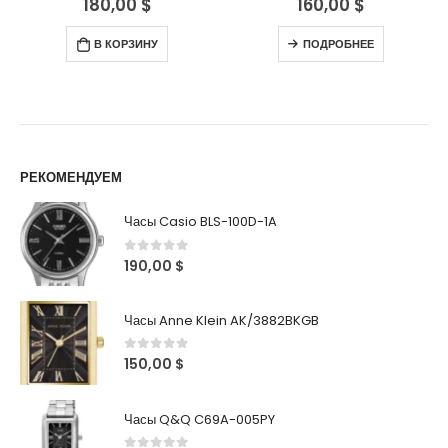
180,00
$
160,00
$
В КОРЗИНУ
ПОДРОБНЕЕ
РЕКОМЕНДУЕМ
Часы Casio BLS-100D-1A
0
out of 5
190,00
$
Часы Anne Klein AK/3882BKGB
0
out of 5
150,00
$
Часы Q&Q C69A-005PY