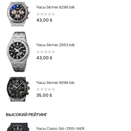
Часы Skmei 9296 blk
0
out of 5
43,00
$
Часы Skmei 2553 blk
0
out of 5
43,00
$
Часы Skmei 9096 bb
0
out of 5
35,00
$
ВЫСОКИЙ РЕЙТИНГ
Часы Casio GA-2100-1AER