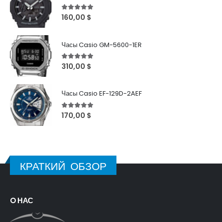
5
out of 5
160,00
$
Часы Casio GM-5600-1ER
5
out of 5
310,00
$
Часы Casio EF-129D-2AEF
5
out of 5
170,00
$
КРАТКИЙ ОБЗОР
O НАС