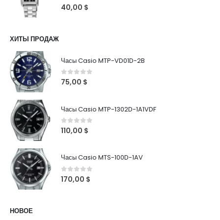
0
out of 5
40,00
$
ХИТЫ ПРОДАЖ
Часы Casio MTP-VD01D-2B
0
out of 5
75,00
$
Часы Casio MTP-1302D-1A1VDF
0
out of 5
110,00
$
Часы Casio MTS-100D-1AV
0
out of 5
170,00
$
НОВОЕ