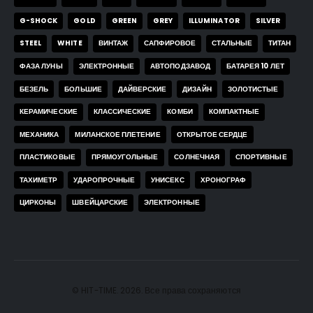
G-SHOCK
GOLD
GREEN
GREY
ILLUMINATOR
SILVER
STEEL
WHITE
ВИНТАЖ
САПФИРОВОЕ
СТАЛЬНЫЕ
ТИТАН
ФАЗА ЛУНЫ
ЭЛЕКТРОННЫЕ
АВТОПОДЗАВОД
БАТАРЕЯ 10 ЛЕТ
БЕЗЕЛЬ
БОЛЬШИЕ
ДАЙВЕРСКИЕ
ДИЗАЙН
ЗОЛОТИСТЫЕ
КЕРАМИЧЕСКИЕ
КЛАССИЧЕСКИЕ
КОМБИ
КОМПАКТНЫЕ
МЕХАНИКА
МИЛАНСКОЕ ПЛЕТЕНИЕ
ОТКРЫТОЕ СЕРДЦЕ
ПЛАСТИКОВЫЕ
ПРЯМОУГОЛЬНЫЕ
СОЛНЕЧНАЯ
СПОРТИВНЫЕ
ТАХИМЕТР
УДАРОПРОЧНЫЕ
УНИСЕКС
ХРОНОГРАФ
ЦИРКОНЫ
ШВЕЙЦАРСКИЕ
ЭЛЕКТРОННЫЕ
© HIT-TIME. 2026. Все права сохраняются