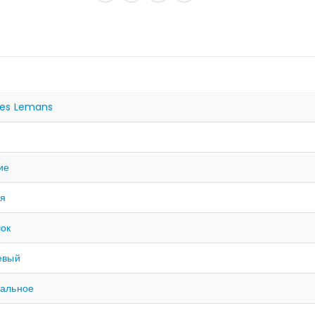
es Lemans
й
ие
ая
ок
евый
альное