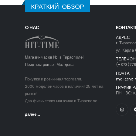
КРАТКИЙ ОБЗОР
O НАС
КОНТАК
АДРЕС:
г. Тираспо
ул. Карла 
Магазин часов №1 в Тирасполе |
ТЕЛЕФОН
Приднестровье | Молдова.
(+373)77
ПОЧТА:
Покупки и розничная торговля.
mail@hit-
2000 моделей часов в наличии! 25 лет на
ГРАФИК Р
ПН - ВС: 10
рынке!
Два физических магазина в Тирасполе.
далее...