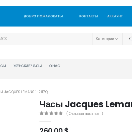
ДОБРО ПОЖАЛОВАТЬ!
КОНТАКТЫ
АККАУНТ
Категории
АСЫ
ЖЕНСКИЕ ЧАСЫ
О НАС
Ы JACQUES LEMANS 1-2117Q
Часы Jacques Leman
( Отзывов пока нет. )
0
out of 5
260,00
$