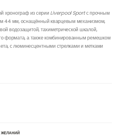
й хронограф из серии
Liverpool Sport
с прочным
ом 44 мм, оснащённый кварцевым механизмом,
вой водозащитой, тахиметрической шкалой,
го формата, а также комбинированным ремешком
вета, с люминесцентными стрелками и метками
К ЖЕЛАНИЙ