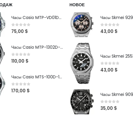
РОДАЖ
НОВОЕ
Часы Casio MTP-VD01D-2B
Часы Skmei 929
0
out of 5
0
out of 5
75,00
$
43,00
$
Часы Casio MTP-1302D-1A1VDF
Часы Skmei 2553
0
out of 5
110,00
$
0
out of 5
43,00
$
Часы Casio MTS-100D-1AV
0
out of 5
170,00
$
Часы Skmei 90
0
out of 5
35,00
$