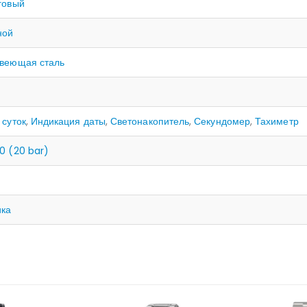
говый
ной
веющая сталь
 суток
,
Индикация даты
,
Светонакопитель
,
Секундомер
,
Тахиметр
0 (20 bar)
ика