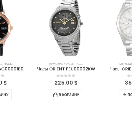
НЕТ 
СЫ
,
ЧАСЫ
МУЖСКИЕ ЧАСЫ
,
ЧАСЫ
МУЖСКИ
FAC00001B0
Часы ORIENT FEU00002KW
Часы ORI
of 5
0
out of 5
0
00
$
225,00
$
35
ЗИНУ
В КОРЗИНУ
П