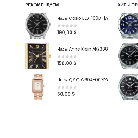
РЕКОМЕНДУЕМ
ХИТЫ П
Часы Casio BLS-100D-1A
0
out of 5
190,00
$
Часы Anne Klein AK/3882BKGB
0
out of 5
150,00
$
Часы Q&Q C69A-007PY
0
out of 5
50,00
$