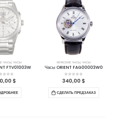
В НАЛИЧИИ
Е ЧАСЫ
,
ЧАСЫ
МУЖСКИЕ ЧАСЫ
,
ЧАСЫ
М
ENT FTV01003W
Часы ORIENT FAG00003W0
Часы 
out of 5
0
out of 5
0,00
$
340,00
$
ОДРОБНЕЕ
СДЕЛАТЬ ПРЕДЗАКАЗ