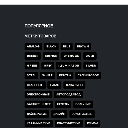
ПОПУЛЯРНОЕ
МЕТКИ ТОВАРОВ
ANALOG
BLACK
BLUE
BROWN
DESIGN
EDIFICE
G-SHOCK
GOLD
GREEN
GREY
ILLUMINATOR
SILVER
STEEL
WHITE
ВИНТАЖ
САПФИРОВОЕ
СТАЛЬНЫЕ
ТИТАН
ФАЗА ЛУНЫ
ЭЛЕКТРОННЫЕ
АВТОПОДЗАВОД
БАТАРЕЯ 10 ЛЕТ
БЕЗЕЛЬ
БОЛЬШИЕ
ДАЙВЕРСКИЕ
ДИЗАЙН
ЗОЛОТИСТЫЕ
КЕРАМИЧЕСКИЕ
КЛАССИЧЕСКИЕ
КОМБИ