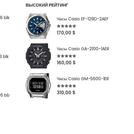
ВЫСОКИЙ РЕЙТИНГ
6 blk
Часы Casio EF-129D-2AEF
5
out of 5
170,00
$
Часы Casio GA-2100-1AER
 blk
5
out of 5
160,00
$
Часы Casio GM-5600-1ER
5
out of 5
310,00
$
96 bb