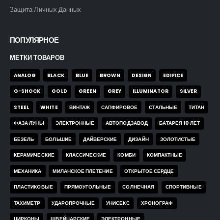
Защита Личных Данных
ПОПУЛЯРНОЕ
МЕТКИ ТОВАРОВ
ANALOG
BLACK
BLUE
BROWN
DESIGN
EDIFICE
G-SHOCK
GOLD
GREEN
GREY
ILLUMINATOR
SILVER
STEEL
WHITE
ВИНТАЖ
САПФИРОВОЕ
СТАЛЬНЫЕ
ТИТАН
ФАЗА ЛУНЫ
ЭЛЕКТРОННЫЕ
АВТОПОДЗАВОД
БАТАРЕЯ 10 ЛЕТ
БЕЗЕЛЬ
БОЛЬШИЕ
ДАЙВЕРСКИЕ
ДИЗАЙН
ЗОЛОТИСТЫЕ
КЕРАМИЧЕСКИЕ
КЛАССИЧЕСКИЕ
КОМБИ
КОМПАКТНЫЕ
МЕХАНИКА
МИЛАНСКОЕ ПЛЕТЕНИЕ
ОТКРЫТОЕ СЕРДЦЕ
ПЛАСТИКОВЫЕ
ПРЯМОУГОЛЬНЫЕ
СОЛНЕЧНАЯ
СПОРТИВНЫЕ
ТАХИМЕТР
УДАРОПРОЧНЫЕ
УНИСЕКС
ХРОНОГРАФ
ЦИРКОНЫ
ШВЕЙЦАРСКИЕ
ЭЛЕКТРОННЫЕ