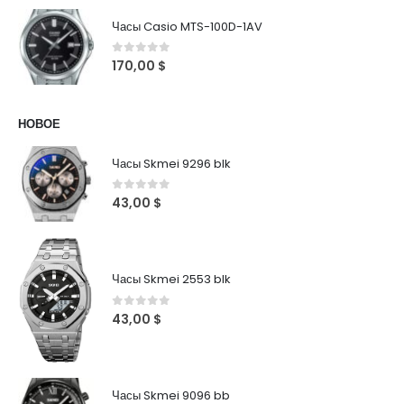
Часы Casio MTS-100D-1AV
0
out of 5
170,00
$
НОВОЕ
Часы Skmei 9296 blk
0
out of 5
43,00
$
Часы Skmei 2553 blk
0
out of 5
43,00
$
Часы Skmei 9096 bb