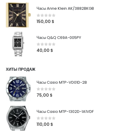
Часы Anne Klein AK/3882BKGB
0
out of 5
150,00
$
Часы Q&Q C69A-005PY
0
out of 5
40,00
$
ХИТЫ ПРОДАЖ
Часы Casio MTP-VD01D-2B
0
out of 5
75,00
$
Часы Casio MTP-1302D-1A1VDF
0
out of 5
110,00
$