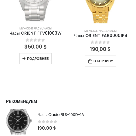
МУЖСКИЕ ЧАСЫ
,
ЧАСЫ
МУЖСКИЕ ЧАСЫ
,
ЧАСЫ
Часы ORIENT FTV01003W
Часы ORIENT FAB00001P9
350,00
$
0
out of 5
190,00
$
0
out of 5
ПОДРОБНЕЕ
В КОРЗИНУ
РЕКОМЕНДУЕМ
Часы Casio BLS-100D-1A
0
out of 5
190,00
$