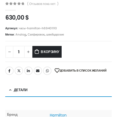
( Отзывов пока нет. )
0
out of 5
630,00
$
Артикул:
часы-hamilton-h69401110
Метки:
Analog
,
Сапфировое
,
швейцарские
В КОРЗИНУ
ДОБАВИТЬ В СПИСОК ЖЕЛАНИЙ
ДЕТАЛИ
Бренд
Hamilton