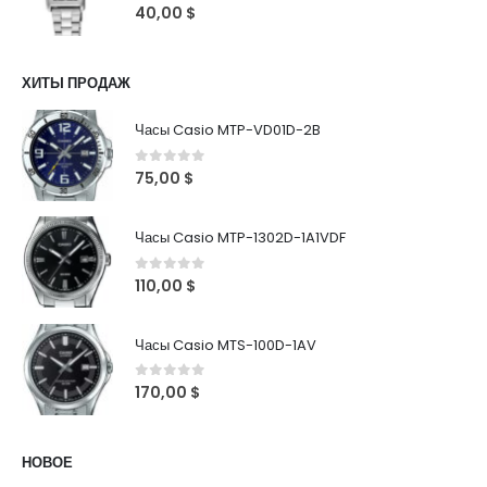
0
out of 5
40,00
$
ХИТЫ ПРОДАЖ
Часы Casio MTP-VD01D-2B
0
out of 5
75,00
$
Часы Casio MTP-1302D-1A1VDF
0
out of 5
110,00
$
Часы Casio MTS-100D-1AV
0
out of 5
170,00
$
НОВОЕ