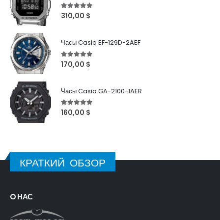
5
out of 5
310,00
$
Часы Casio EF-129D-2AEF
5
out of 5
170,00
$
Часы Casio GA-2100-1AER
5
out of 5
160,00
$
КРАТКИЙ ОБЗОР
O НАС