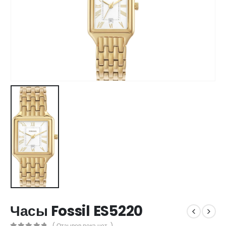
Часы Fossil ES5220
( Отзывов пока нет. )