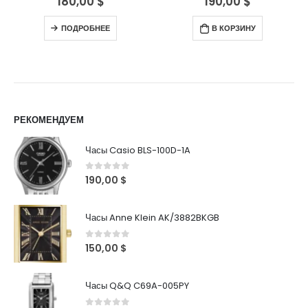
180,00
$
190,00
$
ПОДРОБНЕЕ
В КОРЗИНУ
РЕКОМЕНДУЕМ
Часы Casio BLS-100D-1A
0
out of 5
190,00
$
Часы Anne Klein AK/3882BKGB
0
out of 5
150,00
$
Часы Q&Q C69A-005PY