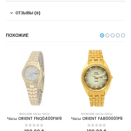
ОТЗЫВЫ (0)
ПОХОЖИЕ
НЕТ В НАЛИЧИИ
ЖЕНСКИЕ ЧАСЫ
,
ЧАСЫ
МУЖСКИЕ ЧАСЫ
,
ЧАСЫ
Часы ORIENT FNQ0400FW9
Часы ORIENT FAB00001P9
0
out of 5
0
out of 5