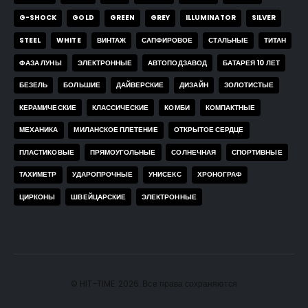
G-SHOCK
GOLD
GREEN
GREY
ILLUMINATOR
SILVER
STEEL
WHITE
ВИНТАЖ
САПФИРОВОЕ
СТАЛЬНЫЕ
ТИТАН
ФАЗА ЛУНЫ
ЭЛЕКТРОННЫЕ
АВТОПОДЗАВОД
БАТАРЕЯ 10 ЛЕТ
БЕЗЕЛЬ
БОЛЬШИЕ
ДАЙВЕРСКИЕ
ДИЗАЙН
ЗОЛОТИСТЫЕ
КЕРАМИЧЕСКИЕ
КЛАССИЧЕСКИЕ
КОМБИ
КОМПАКТНЫЕ
МЕХАНИКА
МИЛАНСКОЕ ПЛЕТЕНИЕ
ОТКРЫТОЕ СЕРДЦЕ
ПЛАСТИКОВЫЕ
ПРЯМОУГОЛЬНЫЕ
СОЛНЕЧНАЯ
СПОРТИВНЫЕ
ТАХИМЕТР
УДАРОПРОЧНЫЕ
УНИСЕКС
ХРОНОГРАФ
ЦИРКОНЫ
ШВЕЙЦАРСКИЕ
ЭЛЕКТРОННЫЕ
© HIT-TIME. 2026. Все права сохраняются