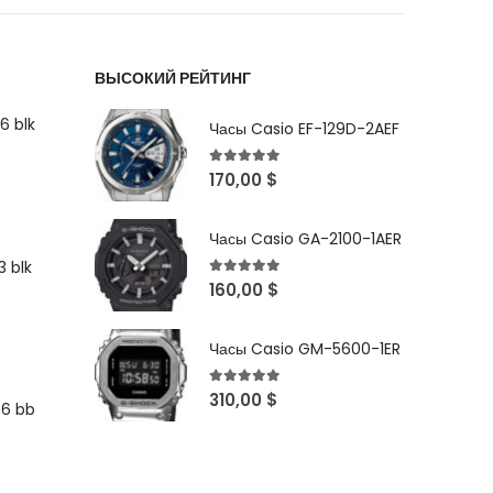
ВЫСОКИЙ РЕЙТИНГ
6 blk
Часы Casio EF-129D-2AEF
5
out of 5
170,00
$
Часы Casio GA-2100-1AER
 blk
5
out of 5
160,00
$
Часы Casio GM-5600-1ER
5
out of 5
310,00
$
96 bb