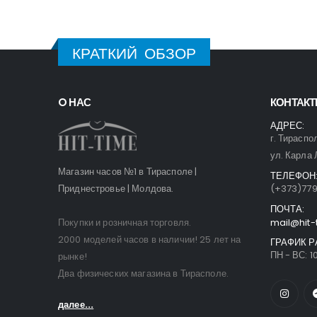
КРАТКИЙ ОБЗОР
O НАС
КОНТАК
АДРЕС:
г. Тираспо
ул. Карла 
Магазин часов №1 в Тирасполе |
ТЕЛЕФОН
Приднестровье | Молдова.
(+373)77
ПОЧТА:
Покупки и розничная торговля.
mail@hit-
2000 моделей часов в наличии! 25 лет на
ГРАФИК Р
ПН - ВС: 10
рынке!
Два физических магазина в Тирасполе.
далее...