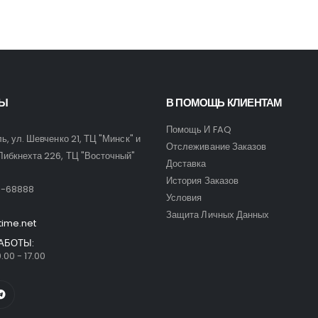
ТЫ
В ПОМОЩЬ КЛИЕНТАМ
Помощь И FAQ
ль, ул. Шевченко 21, ТЦ "Минск" и
Отслеживание Заказов
Либкнехта 226, ТЦ "Восточный"
Доставка
:
История Заказов
9-68888
Условия
Защита Личных Данных
time.net
АБОТЫ:
.00 - 17.00