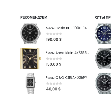
РЕКОМЕНДУЕМ
ХИТЫ П
Часы Casio BLS-100D-1A
0
out of 5
190,00
$
Часы Anne Klein AK/3882BKGB
0
out of 5
150,00
$
Часы Q&Q C69A-005PY
0
out of 5
40,00
$