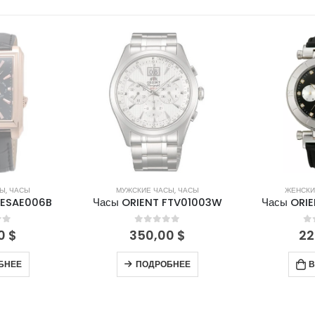
ЛИЧИИ
НЕТ В НАЛИЧИИ
СЫ
,
ЧАСЫ
МУЖСКИЕ ЧАСЫ
,
ЧАСЫ
ЖЕНСКИ
FESAE006B
Часы ORIENT FTV01003W
Часы ORIE
of 5
0
out of 5
0
00
$
350,00
$
22
БНЕЕ
ПОДРОБНЕЕ
В