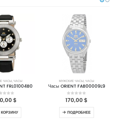
НЕТ В НАЛИЧИИ
Е ЧАСЫ
,
ЧАСЫ
МУЖСКИЕ ЧАСЫ
,
ЧАСЫ
М
NT FRL01004B0
Часы ORIENT FAB00009L9
Часы 
out of 5
0
out of 5
0,00
$
170,00
$
 КОРЗИНУ
ПОДРОБНЕЕ