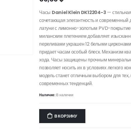
Часы
Daniel Klein DK12204-3
— стильная
сочетающая элегантность и современный д
латуни с лимонно-золотым PVD-покрытием
миланским плетением добавляет изысканн
переливами украшен 12 белыми цирконами,
придает часам особый блеск.
Механизм ква
хода.
Часы защищены прочным минеральны
позволяет носить их в условиях легкого кон
модель станет отличным выбором для тех, 
современных тенденций.
Наличие:
В наличии
В КОРЗИНУ