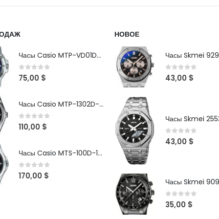
РОДАЖ
НОВОЕ
Часы Casio MTP-VD01D-2B
Часы Skmei 929
0
out of 5
0
out of 5
75,00
$
43,00
$
Часы Casio MTP-1302D-1A1VDF
Часы Skmei 2553
0
out of 5
110,00
$
0
out of 5
43,00
$
Часы Casio MTS-100D-1AV
0
out of 5
170,00
$
Часы Skmei 90
0
out of 5
35,00
$