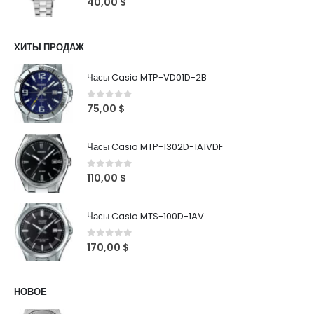
40,00
$
ХИТЫ ПРОДАЖ
Часы Casio MTP-VD01D-2B
0
out of 5
75,00
$
Часы Casio MTP-1302D-1A1VDF
0
out of 5
110,00
$
Часы Casio MTS-100D-1AV
0
out of 5
170,00
$
НОВОЕ