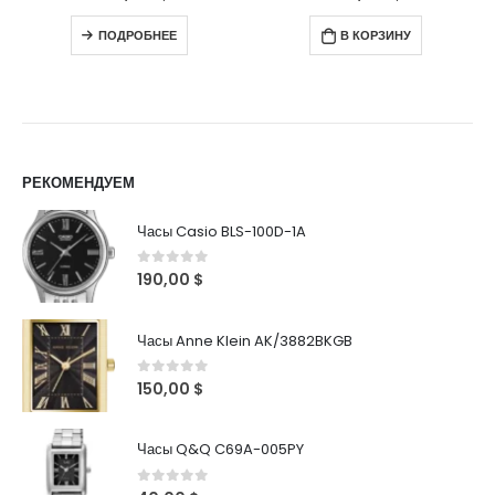
ПОДРОБНЕЕ
В КОРЗИНУ
РЕКОМЕНДУЕМ
Часы Casio BLS-100D-1A
0
out of 5
190,00
$
Часы Anne Klein AK/3882BKGB
0
out of 5
150,00
$
Часы Q&Q C69A-005PY
0
out of 5