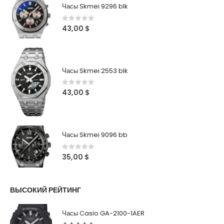
Часы Skmei 9296 blk
0
out of 5
43,00
$
Часы Skmei 2553 blk
0
out of 5
43,00
$
Часы Skmei 9096 bb
0
out of 5
35,00
$
ВЫСОКИЙ РЕЙТИНГ
Часы Casio GA-2100-1AER