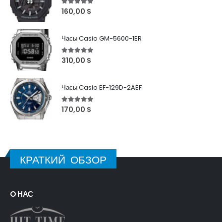
5
out of 5
160,00
$
Часы Casio GM-5600-1ER
5
out of 5
310,00
$
Часы Casio EF-129D-2AEF
5
out of 5
170,00
$
КРАТКИЙ ОБЗОР
O НАС