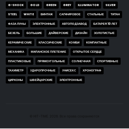
G-SHOCK
GOLD
GREEN
GREY
ILLUMINATOR
SILVER
STEEL
WHITE
ВИНТАЖ
САПФИРОВОЕ
СТАЛЬНЫЕ
ТИТАН
ФАЗА ЛУНЫ
ЭЛЕКТРОННЫЕ
АВТОПОДЗАВОД
БАТАРЕЯ 10 ЛЕТ
БЕЗЕЛЬ
БОЛЬШИЕ
ДАЙВЕРСКИЕ
ДИЗАЙН
ЗОЛОТИСТЫЕ
КЕРАМИЧЕСКИЕ
КЛАССИЧЕСКИЕ
КОМБИ
КОМПАКТНЫЕ
МЕХАНИКА
МИЛАНСКОЕ ПЛЕТЕНИЕ
ОТКРЫТОЕ СЕРДЦЕ
ПЛАСТИКОВЫЕ
ПРЯМОУГОЛЬНЫЕ
СОЛНЕЧНАЯ
СПОРТИВНЫЕ
ТАХИМЕТР
УДАРОПРОЧНЫЕ
УНИСЕКС
ХРОНОГРАФ
ЦИРКОНЫ
ШВЕЙЦАРСКИЕ
ЭЛЕКТРОННЫЕ
© HIT-TIME. 2026. Все права сохраняются