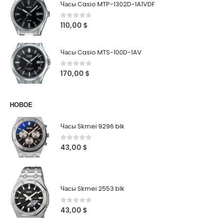
Часы Casio MTP-1302D-1A1VDF
0
out of 5
110,00
$
Часы Casio MTS-100D-1AV
0
out of 5
170,00
$
НОВОЕ
Часы Skmei 9296 blk
0
out of 5
43,00
$
Часы Skmei 2553 blk
0
out of 5
43,00
$