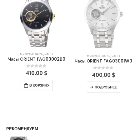
МУЖСКИЕ ЧАСЫ
,
ЧАСЫ
МУЖСКИЕ ЧАСЫ
,
ЧАСЫ
Часы ORIENT FAG03002B0
Часы ORIENT FAG03001W0
410,00
$
0
out of 5
400,00
$
0
out of 5
В КОРЗИНУ
ПОДРОБНЕЕ
РЕКОМЕНДУЕМ