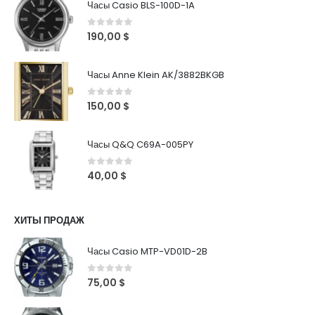
Часы Casio BLS-100D-1A
0
out of 5
190,00
$
Часы Anne Klein AK/3882BKGB
0
out of 5
150,00
$
Часы Q&Q C69A-005PY
0
out of 5
40,00
$
ХИТЫ ПРОДАЖ
Часы Casio MTP-VD01D-2B
0
out of 5
75,00
$