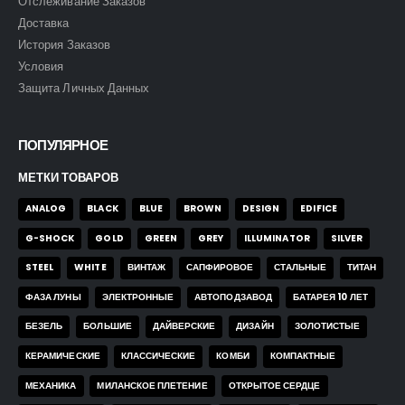
Отслеживание Заказов
Доставка
История Заказов
Условия
Защита Личных Данных
ПОПУЛЯРНОЕ
МЕТКИ ТОВАРОВ
ANALOG
BLACK
BLUE
BROWN
DESIGN
EDIFICE
G-SHOCK
GOLD
GREEN
GREY
ILLUMINATOR
SILVER
STEEL
WHITE
ВИНТАЖ
САПФИРОВОЕ
СТАЛЬНЫЕ
ТИТАН
ФАЗА ЛУНЫ
ЭЛЕКТРОННЫЕ
АВТОПОДЗАВОД
БАТАРЕЯ 10 ЛЕТ
БЕЗЕЛЬ
БОЛЬШИЕ
ДАЙВЕРСКИЕ
ДИЗАЙН
ЗОЛОТИСТЫЕ
КЕРАМИЧЕСКИЕ
КЛАССИЧЕСКИЕ
КОМБИ
КОМПАКТНЫЕ
МЕХАНИКА
МИЛАНСКОЕ ПЛЕТЕНИЕ
ОТКРЫТОЕ СЕРДЦЕ