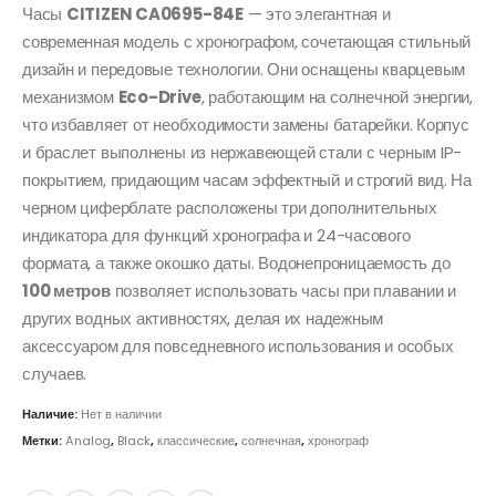
Часы
CITIZEN CA0695-84E
— это элегантная и
современная модель с хронографом, сочетающая стильный
дизайн и передовые технологии. Они оснащены кварцевым
механизмом
Eco-Drive
, работающим на солнечной энергии,
что избавляет от необходимости замены батарейки. Корпус
и браслет выполнены из нержавеющей стали с черным IP-
покрытием, придающим часам эффектный и строгий вид. На
черном циферблате расположены три дополнительных
индикатора для функций хронографа и 24-часового
формата, а также окошко даты. Водонепроницаемость до
100 метров
позволяет использовать часы при плавании и
других водных активностях, делая их надежным
аксессуаром для повседневного использования и особых
случаев.
Наличие:
Нет в наличии
Метки:
Analog
,
Black
,
классические
,
солнечная
,
хронограф