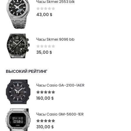
Часы Skmei 2553 blk
0
out of 5
43,00
$
Часы Skmei 9096 bb
0
out of 5
35,00
$
ВЫСОКИЙ РЕЙТИНГ
Часы Casio GA-2100-1AER
5
out of 5
160,00
$
Часы Casio GM-5600-1ER
5
out of 5
310,00
$