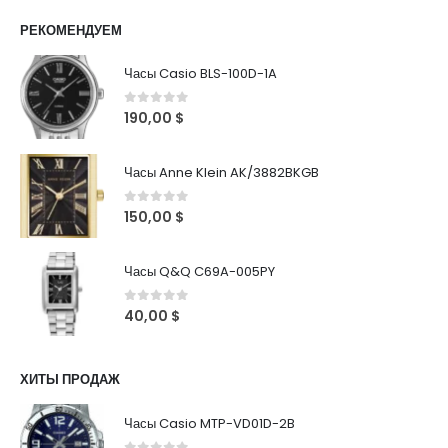
РЕКОМЕНДУЕМ
Часы Casio BLS-100D-1A
0
out of 5
190,00
$
Часы Anne Klein AK/3882BKGB
0
out of 5
150,00
$
Часы Q&Q C69A-005PY
0
out of 5
40,00
$
ХИТЫ ПРОДАЖ
Часы Casio MTP-VD01D-2B