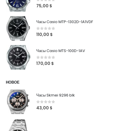
0
out of 5
75,00
$
Часы Casio MTP-1302D-1A1VDF
0
out of 5
110,00
$
Часы Casio MTS-100D-1AV
0
out of 5
170,00
$
НОВОЕ
Часы Skmei 9296 blk
0
out of 5
43,00
$