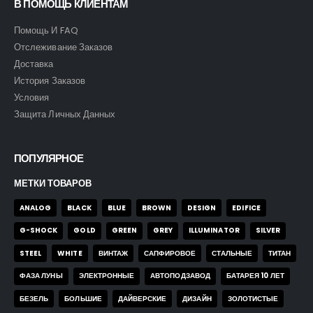
В ПОМОЩЬ КЛИЕНТАМ
Помощь И FAQ
Отслеживание Заказов
Доставка
История Заказов
Условия
Защита Личных Данных
ПОПУЛЯРНОЕ
МЕТКИ ТОВАРОВ
ANALOG
BLACK
BLUE
BROWN
DESIGN
EDIFICE
G-SHOCK
GOLD
GREEN
GREY
ILLUMINATOR
SILVER
STEEL
WHITE
ВИНТАЖ
САПФИРОВОЕ
СТАЛЬНЫЕ
ТИТАН
ФАЗА ЛУНЫ
ЭЛЕКТРОННЫЕ
АВТОПОДЗАВОД
БАТАРЕЯ 10 ЛЕТ
БЕЗЕЛЬ
БОЛЬШИЕ
ДАЙВЕРСКИЕ
ДИЗАЙН
ЗОЛОТИСТЫЕ