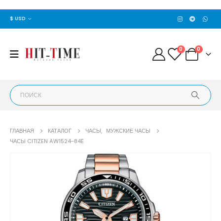
$ USD
0
0
ГЛАВНАЯ
КАТАЛОГ
ЧАСЫ
,
МУЖСКИЕ ЧАСЫ
ЧАСЫ CITIZEN AW1524-84E