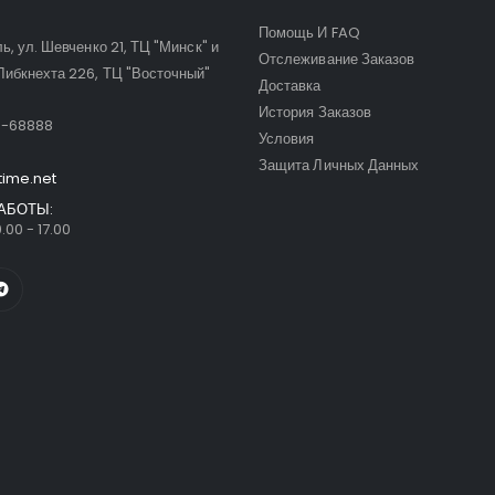
Помощь И FAQ
ль, ул. Шевченко 21, ТЦ "Минск" и
Отслеживание Заказов
Либкнехта 226, ТЦ "Восточный"
Доставка
:
История Заказов
9-68888
Условия
Защита Личных Данных
time.net
АБОТЫ:
.00 - 17.00