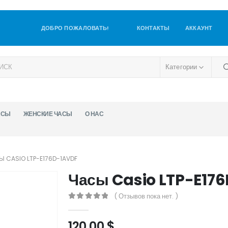
ДОБРО ПОЖАЛОВАТЬ!
КОНТАКТЫ
АККАУНТ
Категории
АСЫ
ЖЕНСКИЕ ЧАСЫ
О НАС
Ы CASIO LTP-E176D-1AVDF
Часы Casio LTP-E17
( Отзывов пока нет. )
0
out of 5
120,00
$