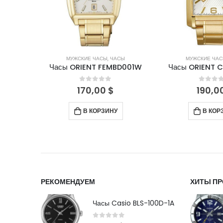
СЫ
МУЖСКИЕ ЧАСЫ
,
ЧАСЫ
МУЖСКИЕ ЧА
3001W0
Часы ORIENT FEMBD001W
Часы ORIENT 
5
0
out of 5
0
out 
170,00
$
190,0
В КОРЗИНУ
В КОР
РЕКОМЕНДУЕМ
ХИТЫ П
Часы Casio BLS-100D-1A
0
out of 5