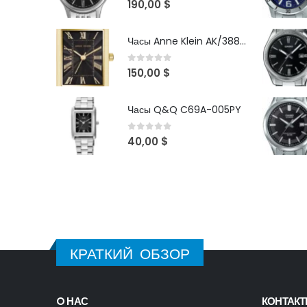
190,00
$
Часы Anne Klein AK/3882BKGB
0
out of 5
150,00
$
Часы Q&Q C69A-005PY
0
out of 5
40,00
$
КРАТКИЙ ОБЗОР
O НАС
КОНТАК