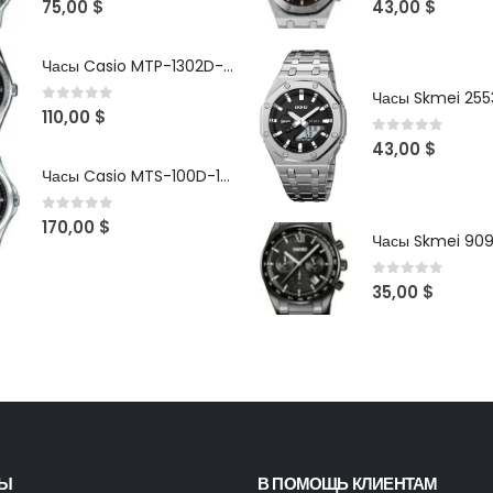
75,00
$
43,00
$
Часы Casio MTP-1302D-1A1VDF
Часы Skmei 2553
0
out of 5
110,00
$
0
out of 5
43,00
$
Часы Casio MTS-100D-1AV
0
out of 5
170,00
$
Часы Skmei 90
0
out of 5
35,00
$
ТЫ
В ПОМОЩЬ КЛИЕНТАМ