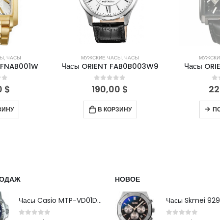
СЫ
,
ЧАСЫ
МУЖСКИЕ ЧАСЫ
,
ЧАСЫ
МУЖСКИ
CFNAB001W
Часы ORIENT FAB0B003W9
Часы ORI
of 5
0
out of 5
0
0
$
190,00
$
22
ЗИНУ
В КОРЗИНУ
П
РОДАЖ
НОВОЕ
Часы Casio MTP-VD01D-2B
Часы Skmei 929
0
out of 5
0
out of 5