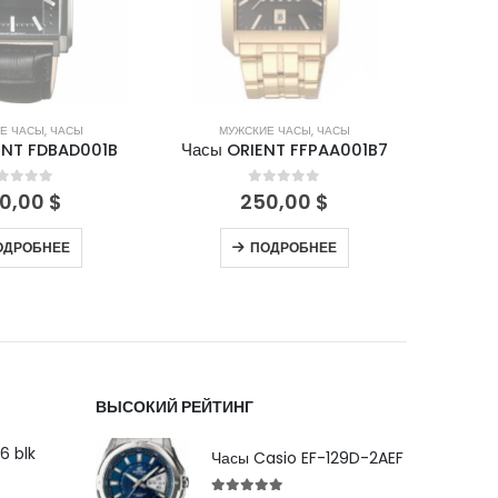
Е ЧАСЫ
,
ЧАСЫ
МУЖСКИЕ ЧАСЫ
,
ЧАСЫ
М
ENT FDBAD001B
Часы ORIENT FFPAA001B7
Часы 
out of 5
0
out of 5
0,00
$
250,00
$
ОДРОБНЕЕ
ПОДРОБНЕЕ
ВЫСОКИЙ РЕЙТИНГ
6 blk
Часы Casio EF-129D-2AEF