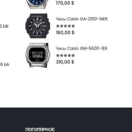
5
out of 5
170,00
$
Часы Casio GA-2100-1AER
 blk
5
out of 5
160,00
$
Часы Casio GM-5600-1ER
5
out of 5
310,00
$
96 bb
ПОПУЛЯРНОЕ