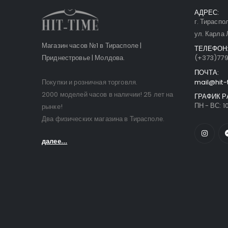
АДРЕС:
г. Тираспо
ул. Карла 
Магазин часов №1 в Тирасполе |
ТЕЛЕФОН
Приднестровье | Молдова.
(+373)77
ПОЧТА:
Покупки и розничная торговля.
mail@hit-
2000 моделей часов в наличии! 25 лет на
ГРАФИК Р
ПН - ВС: 10
рынке!
Два физических магазина в Тирасполе.
далее...