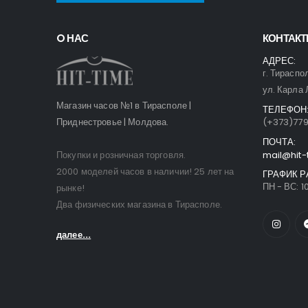
O НАС
КОНТАК
АДРЕС:
г. Тираспо
ул. Карла 
Магазин часов №1 в Тирасполе |
ТЕЛЕФОН
Приднестровье | Молдова.
(+373)77
ПОЧТА:
Покупки и розничная торговля.
mail@hit-
2000 моделей часов в наличии! 25 лет на
ГРАФИК Р
ПН - ВС: 10
рынке!
Два физических магазина в Тирасполе.
далее...