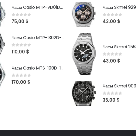
Часы Casio MTP-VD01D-2B
Часы Skmei 929
0
out of 5
0
out of 5
75,00
$
43,00
$
Часы Casio MTP-1302D-1A1VDF
Часы Skmei 2553
0
out of 5
110,00
$
0
out of 5
43,00
$
Часы Casio MTS-100D-1AV
0
out of 5
170,00
$
Часы Skmei 90
0
out of 5
35,00
$