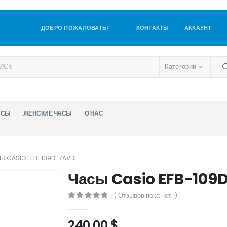
ДОБРО ПОЖАЛОВАТЬ!
КОНТАКТЫ
АККАУНТ
Категории
АСЫ
ЖЕНСКИЕ ЧАСЫ
О НАС
Ы CASIO EFB-109D-7AVDF
Часы Casio EFB-109
( Отзывов пока нет. )
0
out of 5
240,00
$