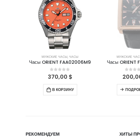
СЫ
МУЖСКИЕ ЧАСЫ
,
ЧАСЫ
МУЖСКИЕ ЧА
V002TH
Часы ORIENT FAA02006M9
Часы ORIENT 
5
0
out of 5
0
out 
370,00
$
200,
В КОРЗИНУ
ПОДРО
РЕКОМЕНДУЕМ
ХИТЫ П