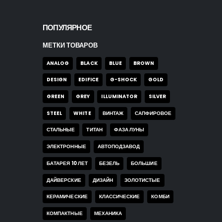
ПОПУЛЯРНОЕ
МЕТКИ ТОВАРОВ
ANALOG
BLACK
BLUE
BROWN
DESIGN
EDIFICE
G-SHOCK
GOLD
GREEN
GREY
ILLUMINATOR
SILVER
STEEL
WHITE
ВИНТАЖ
САПФИРОВОЕ
СТАЛЬНЫЕ
ТИТАН
ФАЗА ЛУНЫ
ЭЛЕКТРОННЫЕ
АВТОПОДЗАВОД
БАТАРЕЯ 10 ЛЕТ
БЕЗЕЛЬ
БОЛЬШИЕ
ДАЙВЕРСКИЕ
ДИЗАЙН
ЗОЛОТИСТЫЕ
КЕРАМИЧЕСКИЕ
КЛАССИЧЕСКИЕ
КОМБИ
КОМПАКТНЫЕ
МЕХАНИКА