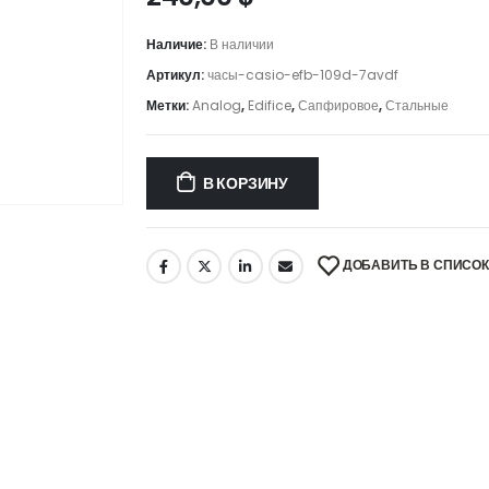
Наличие:
В наличии
Артикул:
часы-casio-efb-109d-7avdf
Метки:
Analog
,
Edifice
,
Сапфировое
,
Стальные
В КОРЗИНУ
ДОБАВИТЬ В СПИСО