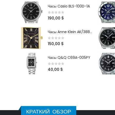
Часы Casio BLS-100D-1A
0
out of 5
190,00
$
Часы Anne Klein AK/3882BKGB
0
out of 5
150,00
$
Часы Q&Q C69A-005PY
0
out of 5
40,00
$
КРАТКИЙ ОБЗОР