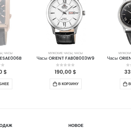
СЫ
,
ЧАСЫ
МУЖСКИЕ ЧАСЫ
,
ЧАСЫ
МУЖСКИ
FESAE006B
Часы ORIENT FAB0B003W9
Часы ORIE
of 5
0
out of 5
0
00
$
190,00
$
33
БНЕЕ
В КОРЗИНУ
В
РОДАЖ
НОВОЕ