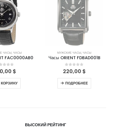
Е ЧАСЫ
,
ЧАСЫ
МУЖСКИЕ ЧАСЫ
,
ЧАСЫ
М
NT FAC0000AB0
Часы ORIENT FDBAD001B
Часы 
out of 5
0
out of 5
0,00
$
220,00
$
 КОРЗИНУ
ПОДРОБНЕЕ
ВЫСОКИЙ РЕЙТИНГ