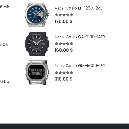
6 blk
Часы Casio EF-129D-2AEF
5
out of 5
170,00
$
Часы Casio GA-2100-1AER
 blk
5
out of 5
160,00
$
Часы Casio GM-5600-1ER
5
out of 5
310,00
$
96 bb