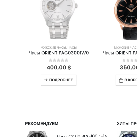
СЫ
МУЖСКИЕ ЧАСЫ
,
ЧАСЫ
МУЖСКИЕ ЧА
A001B7
Часы ORIENT FAG03001W0
Часы ORIENT 
5
0
out of 5
0
out 
400,00
$
350,
ПОДРОБНЕЕ
В КОР
РЕКОМЕНДУЕМ
ХИТЫ П
Часы Casio BLS-100D-1A