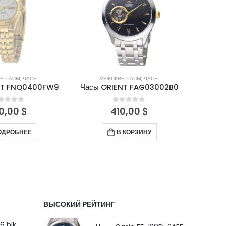
Е ЧАСЫ
,
ЧАСЫ
МУЖСКИЕ ЧАСЫ
,
ЧАСЫ
М
NT FNQ0400FW9
Часы ORIENT FAG03002B0
Часы 
out of 5
0
out of 5
0,00
$
410,00
$
ОДРОБНЕЕ
В КОРЗИНУ
ВЫСОКИЙ РЕЙТИНГ
6 blk