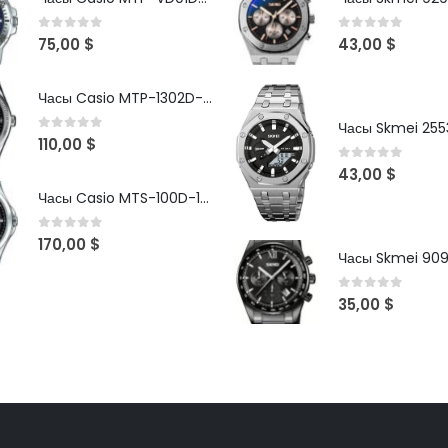
0
out of 5
0
out of 5
75,00
$
43,00
$
Часы Casio MTP-1302D-1A1VDF
Часы Skmei 2553
0
out of 5
110,00
$
0
out of 5
43,00
$
Часы Casio MTS-100D-1AV
0
out of 5
170,00
$
Часы Skmei 90
0
out of 5
35,00
$