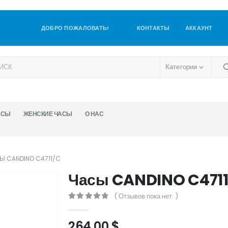
ДОБРО ПОЖАЛОВАТЬ!
КОНТАКТЫ
АККАУНТ
Категории
АСЫ
ЖЕНСКИЕ ЧАСЫ
О НАС
Ы CANDINO C4711/C
Часы CANDINO C471
( Отзывов пока нет. )
0
out of 5
264,00
$