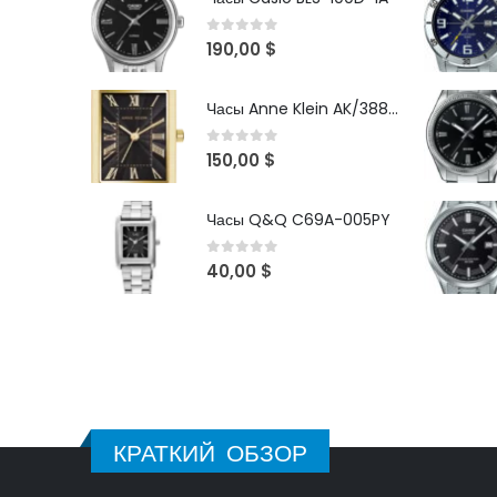
0
out of 5
190,00
$
Часы Anne Klein AK/3882BKGB
0
out of 5
150,00
$
Часы Q&Q C69A-005PY
0
out of 5
40,00
$
КРАТКИЙ ОБЗОР