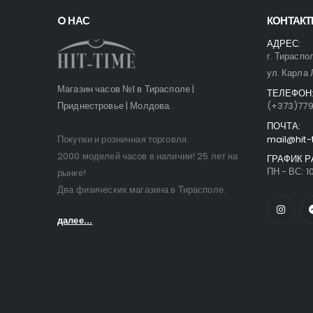
O НАС
КОНТАК
АДРЕС:
г. Тираспо
ул. Карла 
Магазин часов №1 в Тирасполе |
ТЕЛЕФОН
Приднестровье | Молдова.
(+373)77
ПОЧТА:
Покупки и розничная торговля.
mail@hit-
2000 моделей часов в наличии! 25 лет на
ГРАФИК Р
ПН - ВС: 10
рынке!
Два физических магазина в Тирасполе.
далее...