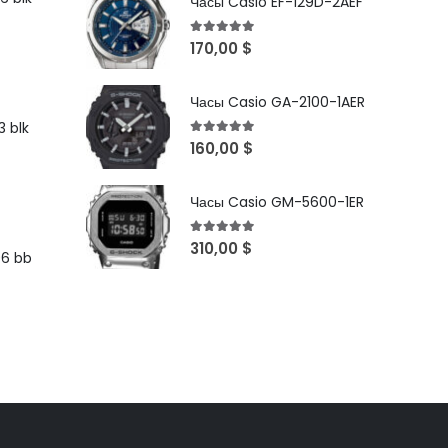
Часы Casio EF-129D-2AEF
5
out of 5
170,00
$
Часы Casio GA-2100-1AER
 blk
5
out of 5
160,00
$
Часы Casio GM-5600-1ER
5
out of 5
310,00
$
96 bb