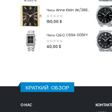
Часы Anne Klein AK/3882BKGB
0
out of 5
150,00
$
Часы Q&Q C69A-005PY
0
out of 5
40,00
$
КРАТКИЙ ОБЗОР
O НАС
КОНТАК