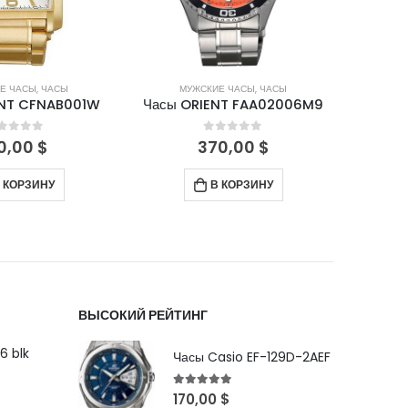
Е ЧАСЫ
,
ЧАСЫ
МУЖСКИЕ ЧАСЫ
,
ЧАСЫ
М
NT FAA02006M9
Часы ORIENT FTV01003W
Часы 
out of 5
0
out of 5
0,00
$
350,00
$
 КОРЗИНУ
ПОДРОБНЕЕ
ВЫСОКИЙ РЕЙТИНГ
6 blk
Часы Casio EF-129D-2AEF
5
out of 5
170,00
$