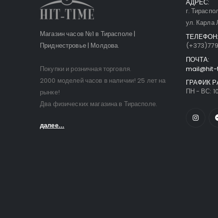
АДРЕС:
г. Тираспо
ул. Карла 
Магазин часов №1 в Тирасполе |
ТЕЛЕФОН
Приднестровье | Молдова.
(+373)77
ПОЧТА:
Покупки и розничная торговля.
mail@hit-
2000 моделей часов в наличии! 25 лет на
ГРАФИК Р
ПН - ВС: 10
рынке!
Два физических магазина в Тирасполе.
далее...