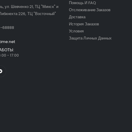
Помощь И FAQ
ль, ул. Шевченко 21, ТЦ "Минск" и
Отслеживание Заказов
Либкнехта 226, ТЦ "Восточный"
Доставка
:
История Заказов
9-68888
Условия
Защита Личных Данных
time.net
АБОТЫ:
.00 - 17.00