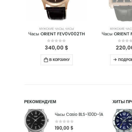
СЫ
МУЖСКИЕ ЧАСЫ
,
ЧАСЫ
МУЖСКИЕ ЧА
V002TH
Часы ORIENT FETAF001B
Часы ORIENT 
5
0
out of 5
0
out 
220,00
$
190,0
ПОДРОБНЕЕ
В КОР
РЕКОМЕНДУЕМ
ХИТЫ П
Часы Casio BLS-100D-1A
0
out of 5
190,00
$