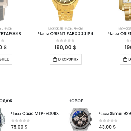
СЫ
,
ЧАСЫ
МУЖСКИЕ ЧАСЫ
,
ЧАСЫ
МУЖСКИ
FAB00001P9
Часы ORIENT CFNAB001W
Часы ORIE
of 5
0
out of 5
0
0
$
190,00
$
37
ЗИНУ
В КОРЗИНУ
В
РОДАЖ
НОВОЕ
Часы Casio MTP-VD01D-2B
Часы Skmei 929
0
out of 5
0
out of 5
75,00
$
43,00
$