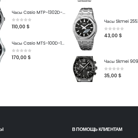
Часы Casio MTP-1302D-1A1VDF
Часы Skmei 2553
0
out of 5
110,00
$
0
out of 5
43,00
$
Часы Casio MTS-100D-1AV
0
out of 5
170,00
$
Часы Skmei 90
0
out of 5
35,00
$
ТЫ
В ПОМОЩЬ КЛИЕНТАМ