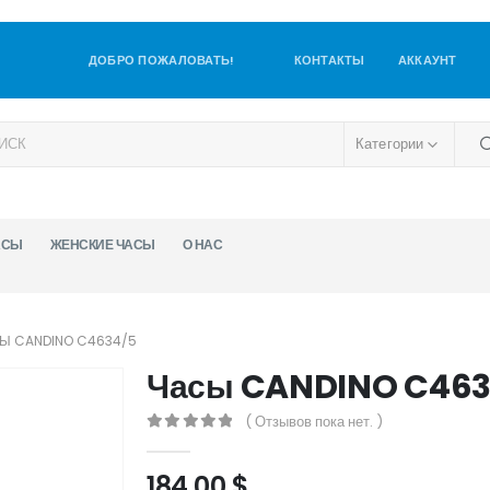
ДОБРО ПОЖАЛОВАТЬ!
КОНТАКТЫ
АККАУНТ
Категории
АСЫ
ЖЕНСКИЕ ЧАСЫ
О НАС
Ы CANDINO C4634/5
Часы CANDINO C463
( Отзывов пока нет. )
0
out of 5
184,00
$