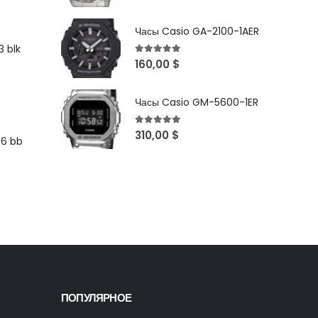
Часы Casio GA-2100-1AER
 blk
5
out of 5
160,00
$
Часы Casio GM-5600-1ER
5
out of 5
310,00
$
96 bb
ПОПУЛЯРНОЕ