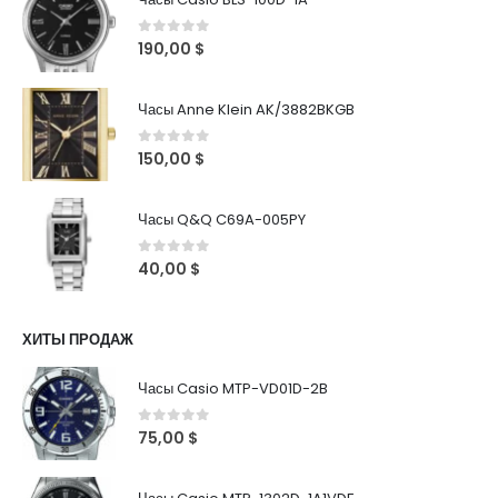
0
out of 5
190,00
$
Часы Anne Klein AK/3882BKGB
0
out of 5
150,00
$
Часы Q&Q C69A-005PY
0
out of 5
40,00
$
ХИТЫ ПРОДАЖ
Часы Casio MTP-VD01D-2B
0
out of 5
75,00
$