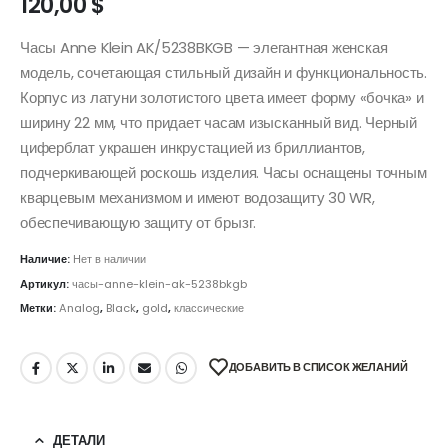
120,00
$
​Часы Anne Klein AK/5238BKGB — элегантная женская
модель, сочетающая стильный дизайн и функциональность.
Корпус из латуни золотистого цвета имеет форму «бочка» и
ширину 22 мм, что придает часам изысканный вид. Черный
циферблат украшен инкрустацией из бриллиантов,
подчеркивающей роскошь изделия. Часы оснащены точным
кварцевым механизмом и имеют водозащиту 30 WR,
обеспечивающую защиту от брызг.
Наличие:
Нет в наличии
Артикул:
часы-anne-klein-ak-5238bkgb
Метки:
Analog
,
Black
,
gold
,
классические
ДОБАВИТЬ В СПИСОК ЖЕЛАНИЙ
ДЕТАЛИ