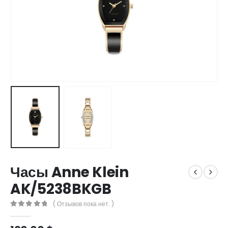
​Часы Anne Klein
AK/5238BKGB
( Отзывов пока нет. )
0
out of 5