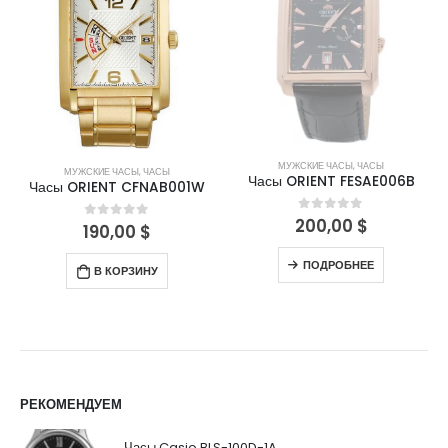
МУЖСКИЕ ЧАСЫ
,
ЧАСЫ
МУЖСКИЕ ЧАСЫ
,
ЧАСЫ
Часы ORIENT FESAE006B
Часы ORIENT CFNAB001W
200,00
$
0
out of 5
190,00
$
0
out of 5
ПОДРОБНЕЕ
В КОРЗИНУ
РЕКОМЕНДУЕМ
Часы Casio BLS-100D-1A