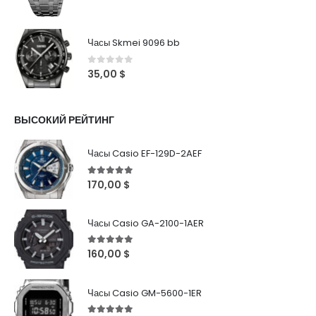
Часы Skmei 9096 bb
0
out of 5
35,00
$
ВЫСОКИЙ РЕЙТИНГ
Часы Casio EF-129D-2AEF
5
out of 5
170,00
$
Часы Casio GA-2100-1AER
5
out of 5
160,00
$
Часы Casio GM-5600-1ER