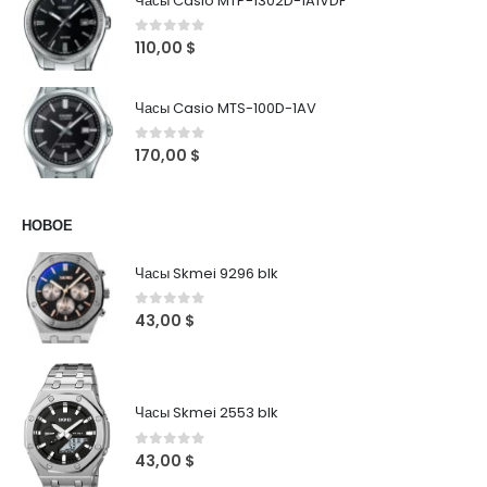
Часы Casio MTP-1302D-1A1VDF
0
out of 5
110,00
$
Часы Casio MTS-100D-1AV
0
out of 5
170,00
$
НОВОЕ
Часы Skmei 9296 blk
0
out of 5
43,00
$
Часы Skmei 2553 blk
0
out of 5
43,00
$