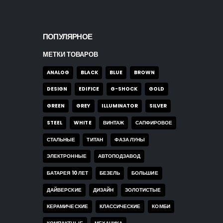
ПОПУЛЯРНОЕ
МЕТКИ ТОВАРОВ
ANALOG
BLACK
BLUE
BROWN
DESIGN
EDIFICE
G-SHOCK
GOLD
GREEN
GREY
ILLUMINATOR
SILVER
STEEL
WHITE
ВИНТАЖ
САПФИРОВОЕ
СТАЛЬНЫЕ
ТИТАН
ФАЗА ЛУНЫ
ЭЛЕКТРОННЫЕ
АВТОПОДЗАВОД
БАТАРЕЯ 10 ЛЕТ
БЕЗЕЛЬ
БОЛЬШИЕ
ДАЙВЕРСКИЕ
ДИЗАЙН
ЗОЛОТИСТЫЕ
КЕРАМИЧЕСКИЕ
КЛАССИЧЕСКИЕ
КОМБИ