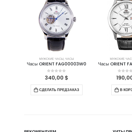
СЫ
МУЖСКИЕ ЧАСЫ
,
ЧАСЫ
МУЖСКИЕ ЧА
02002D
Часы ORIENT FAG00003W0
Часы ORIENT 
5
0
out of 5
0
out 
340,00
$
190,0
АКАЗ
СДЕЛАТЬ ПРЕДЗАКАЗ
В КОР
РЕКОМЕНДУЕМ
ХИТЫ П