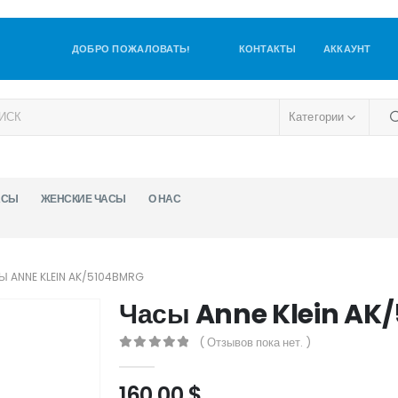
ДОБРО ПОЖАЛОВАТЬ!
КОНТАКТЫ
АККАУНТ
Категории
АСЫ
ЖЕНСКИЕ ЧАСЫ
О НАС
Ы ANNE KLEIN AK/5104BMRG
Часы Anne Klein AK
( Отзывов пока нет. )
0
out of 5
160,00
$