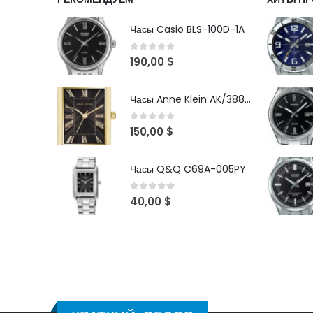
Часы Casio BLS-100D-1A
0
out of 5
190,00
$
Часы Anne Klein AK/3882BKGB
0
out of 5
150,00
$
Часы Q&Q C69A-005PY
0
out of 5
40,00
$