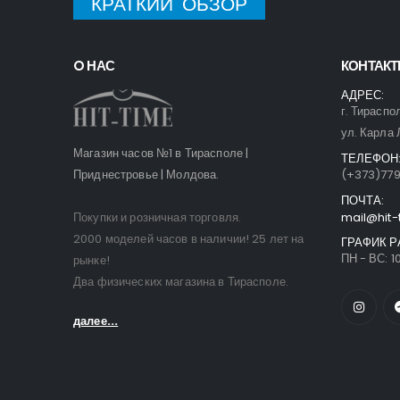
КРАТКИЙ ОБЗОР
O НАС
КОНТАК
АДРЕС:
г. Тираспо
ул. Карла 
Магазин часов №1 в Тирасполе |
ТЕЛЕФОН
Приднестровье | Молдова.
(+373)77
ПОЧТА:
Покупки и розничная торговля.
mail@hit-
2000 моделей часов в наличии! 25 лет на
ГРАФИК Р
ПН - ВС: 10
рынке!
Два физических магазина в Тирасполе.
далее...