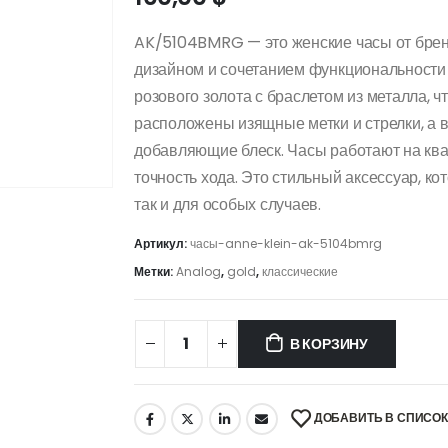
AK/5104BMRG — это женские часы от брен
дизайном и сочетанием функциональности 
розового золота с браслетом из металла, 
расположены изящные метки и стрелки, а 
добавляющие блеск. Часы работают на кв
точность хода. Это стильный аксессуар, к
так и для особых случаев.
Артикул:
часы-anne-klein-ak-5104bmrg
Метки:
Analog
,
gold
,
классические
В КОРЗИНУ
ДОБАВИТЬ В СПИСО