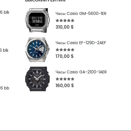
ВЫСОКИЙ РЕЙТИНГ
6 blk
Часы Casio GM-5600-1ER
5
out of 5
310,00
$
Часы Casio EF-129D-2AEF
 blk
5
out of 5
170,00
$
Часы Casio GA-2100-1AER
5
out of 5
160,00
$
96 bb