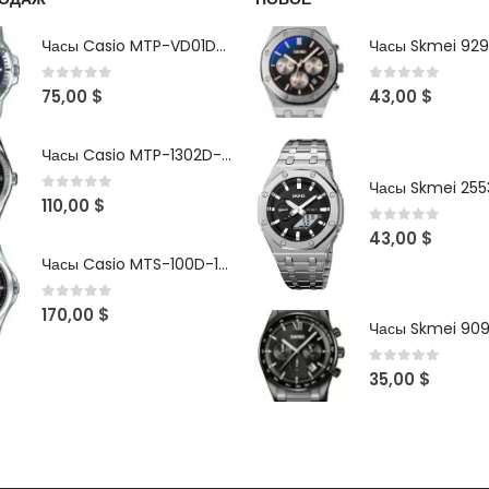
Часы Casio MTP-VD01D-2B
Часы Skmei 929
0
out of 5
0
out of 5
75,00
$
43,00
$
Часы Casio MTP-1302D-1A1VDF
Часы Skmei 2553
0
out of 5
110,00
$
0
out of 5
43,00
$
Часы Casio MTS-100D-1AV
0
out of 5
170,00
$
Часы Skmei 90
0
out of 5
35,00
$