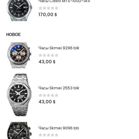
Часы Casio MTS-100D-1AV
0
out of 5
170,00
$
НОВОЕ
Часы Skmei 9296 blk
0
out of 5
43,00
$
Часы Skmei 2553 blk
0
out of 5
43,00
$
Часы Skmei 9096 bb