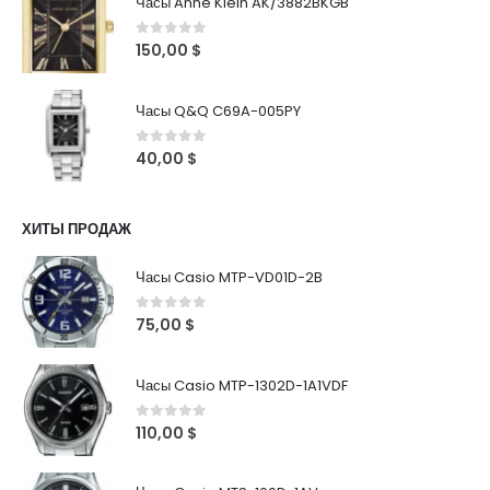
Часы Anne Klein AK/3882BKGB
0
out of 5
150,00
$
Часы Q&Q C69A-005PY
0
out of 5
40,00
$
ХИТЫ ПРОДАЖ
Часы Casio MTP-VD01D-2B
0
out of 5
75,00
$
Часы Casio MTP-1302D-1A1VDF
0
out of 5
110,00
$