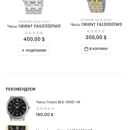
МУЖСКИЕ ЧАСЫ
,
ЧАСЫ
МУЖСКИЕ ЧАСЫ
,
ЧАСЫ
Часы ORIENT FAL00001W0
Часы ORIENT FAG03001W0
300,00
$
0
out of 5
400,00
$
0
out of 5
В КОРЗИНУ
ПОДРОБНЕЕ
РЕКОМЕНДУЕМ
Часы Casio BLS-100D-1A
0
out of 5
190,00
$