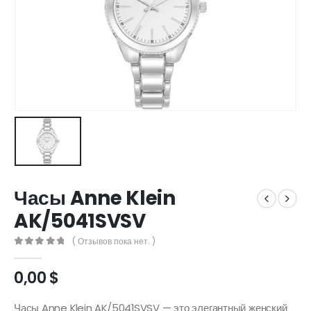
​Часы Anne Klein
AK/5041SVSV
( Отзывов пока нет. )
0
out of 5
0,00
$
​Часы Anne Klein AK/5041SVSV — это элегантный женский