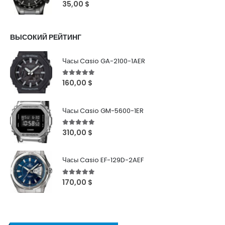
0
out of 5
35,00
$
ВЫСОКИЙ РЕЙТИНГ
Часы Casio GA-2100-1AER
5
out of 5
160,00
$
Часы Casio GM-5600-1ER
5
out of 5
310,00
$
Часы Casio EF-129D-2AEF
5
out of 5
170,00
$