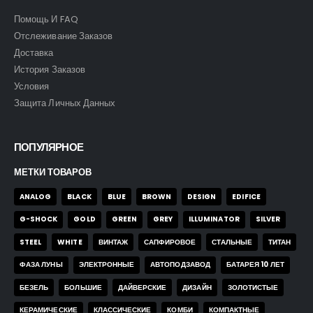
Помощь И FAQ
Отслеживание Заказов
Доставка
История Заказов
Условия
Защита Личных Данных
ПОПУЛЯРНОЕ
МЕТКИ ТОВАРОВ
ANALOG
BLACK
BLUE
BROWN
DESIGN
EDIFICE
G-SHOCK
GOLD
GREEN
GREY
ILLUMINATOR
SILVER
STEEL
WHITE
ВИНТАЖ
САПФИРОВОЕ
СТАЛЬНЫЕ
ТИТАН
ФАЗА ЛУНЫ
ЭЛЕКТРОННЫЕ
АВТОПОДЗАВОД
БАТАРЕЯ 10 ЛЕТ
БЕЗЕЛЬ
БОЛЬШИЕ
ДАЙВЕРСКИЕ
ДИЗАЙН
ЗОЛОТИСТЫЕ
КЕРАМИЧЕСКИЕ
КЛАССИЧЕСКИЕ
КОМБИ
КОМПАКТНЫЕ