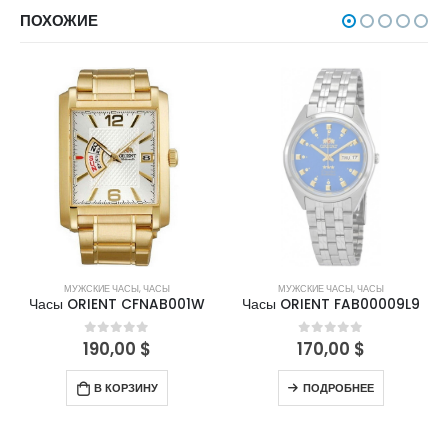
ПОХОЖИЕ
НЕТ В НАЛИЧИИ
МУЖСКИЕ ЧАСЫ
,
ЧАСЫ
МУЖСКИЕ ЧАСЫ
,
ЧАСЫ
Часы ORIENT CFNAB001W
Часы ORIENT FAB00009L9
190,00
$
170,00
$
0
out of 5
0
out of 5
В КОРЗИНУ
ПОДРОБНЕЕ