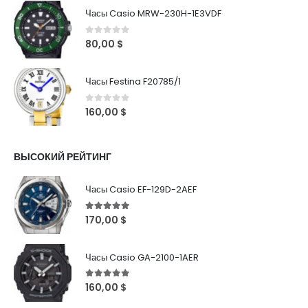
Часы Casio MRW-230H-1E3VDF
0
out of 5
80,00
$
Часы Festina F20785/1
0
out of 5
160,00
$
ВЫСОКИЙ РЕЙТИНГ
Часы Casio EF-129D-2AEF
5
out of 5
170,00
$
Часы Casio GA-2100-1AER
5
out of 5
160,00
$