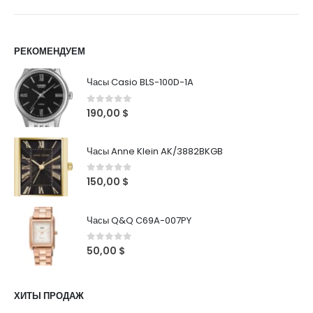
РЕКОМЕНДУЕМ
Часы Casio BLS-100D-1A
0
out of 5
190,00
$
Часы Anne Klein AK/3882BKGB
0
out of 5
150,00
$
Часы Q&Q C69A-007PY
0
out of 5
50,00
$
ХИТЫ ПРОДАЖ