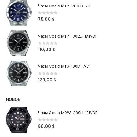
Часы Casio MTP-VD01D-2B
0
out of 5
75,00
$
Часы Casio MTP-1302D-1A1VDF
0
out of 5
110,00
$
Часы Casio MTS-100D-1AV
0
out of 5
170,00
$
НОВОЕ
Часы Casio MRW-230H-1E1VDF
0
out of 5
80,00
$