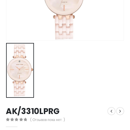
AK/3310LPRG
( Отзывов пока нет. )
0
out of 5