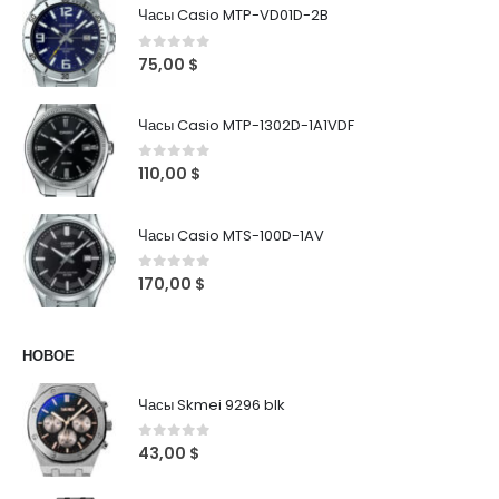
Часы Casio MTP-VD01D-2B
0
out of 5
75,00
$
Часы Casio MTP-1302D-1A1VDF
0
out of 5
110,00
$
Часы Casio MTS-100D-1AV
0
out of 5
170,00
$
НОВОЕ
Часы Skmei 9296 blk
0
out of 5
43,00
$