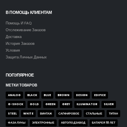
В ПОМОЩЬ КЛИЕНТАМ
Помощь И FAQ
Отслеживание Заказов
Доставка
История Заказов
Условия
Защита Личных Данных
ПОПУЛЯРНОЕ
МЕТКИ ТОВАРОВ
ANALOG
BLACK
BLUE
BROWN
DESIGN
EDIFICE
G-SHOCK
GOLD
GREEN
GREY
ILLUMINATOR
SILVER
STEEL
WHITE
ВИНТАЖ
САПФИРОВОЕ
СТАЛЬНЫЕ
ТИТАН
ФАЗА ЛУНЫ
ЭЛЕКТРОННЫЕ
АВТОПОДЗАВОД
БАТАРЕЯ 10 ЛЕТ