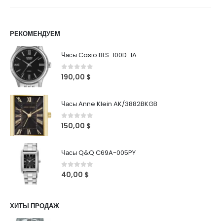
РЕКОМЕНДУЕМ
Часы Casio BLS-100D-1A
0
out of 5
190,00
$
Часы Anne Klein AK/3882BKGB
0
out of 5
150,00
$
Часы Q&Q C69A-005PY
0
out of 5
40,00
$
ХИТЫ ПРОДАЖ