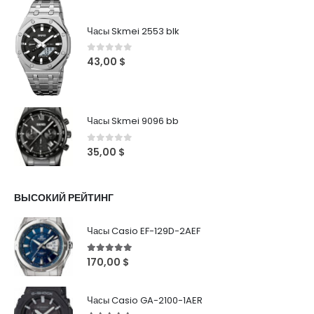
Часы Skmei 2553 blk
0
out of 5
43,00
$
Часы Skmei 9096 bb
0
out of 5
35,00
$
ВЫСОКИЙ РЕЙТИНГ
Часы Casio EF-129D-2AEF
5
out of 5
170,00
$
Часы Casio GA-2100-1AER