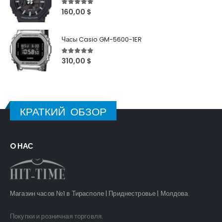
5
out of 5
160,00
$
Часы Casio GM-5600-1ER
5
out of 5
310,00
$
КРАТКИЙ ОБЗОР
O НАС
Магазин часов №1 в Тирасполе | Приднестровье | Молдова.
Покупки и розничная торговля.