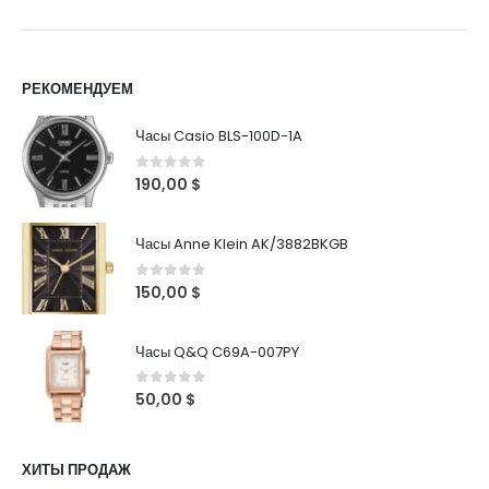
РЕКОМЕНДУЕМ
Часы Casio BLS-100D-1A
0
out of 5
190,00
$
Часы Anne Klein AK/3882BKGB
0
out of 5
150,00
$
Часы Q&Q C69A-007PY
0
out of 5
50,00
$
ХИТЫ ПРОДАЖ