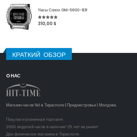
Часы Casio GM-5600-1ER
5
out of 5
310,00
$
КРАТКИЙ ОБЗОР
O НАС
Магазин часов №1 в Тирасполе | Приднестровье | Молдова.
Покупки и розничная торговля.
2000 моделей часов в наличии! 25 лет на рынке!
Два физических магазина в Тирасполе.