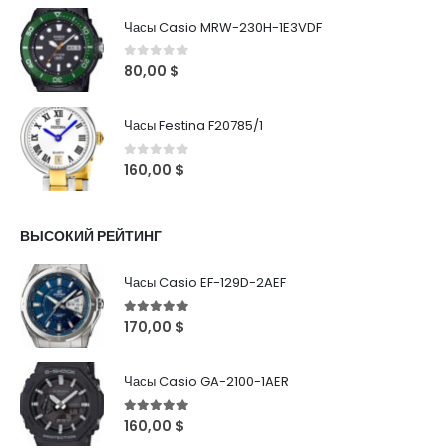
Часы Casio MRW-230H-1E3VDF
0
out of 5
80,00
$
Часы Festina F20785/1
0
out of 5
160,00
$
ВЫСОКИЙ РЕЙТИНГ
Часы Casio EF-129D-2AEF
5
out of 5
170,00
$
Часы Casio GA-2100-1AER
5
out of 5
160,00
$