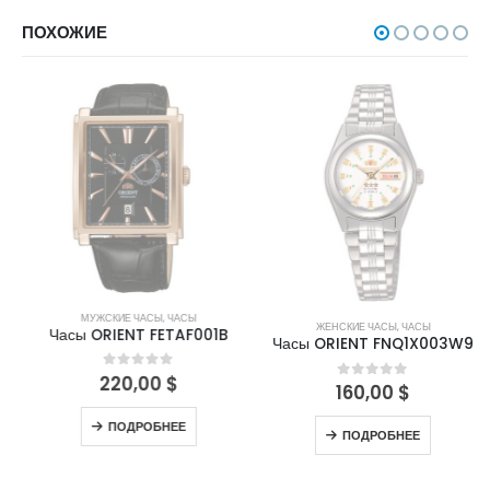
ПОХОЖИЕ
НЕТ В НАЛИЧИИ
НЕТ В НАЛИЧИИ
МУЖСКИЕ ЧАСЫ
,
ЧАСЫ
ЖЕНСКИЕ ЧАСЫ
,
ЧАСЫ
Часы ORIENT FETAF001B
Часы ORIENT FNQ1X003W9
220,00
$
0
out of 5
160,00
$
0
out of 5
ПОДРОБНЕЕ
ПОДРОБНЕЕ