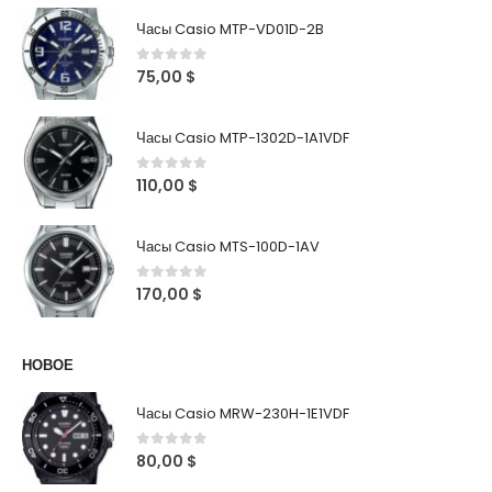
Часы Casio MTP-VD01D-2B
0
out of 5
75,00
$
Часы Casio MTP-1302D-1A1VDF
0
out of 5
110,00
$
Часы Casio MTS-100D-1AV
0
out of 5
170,00
$
НОВОЕ
Часы Casio MRW-230H-1E1VDF
0
out of 5
80,00
$