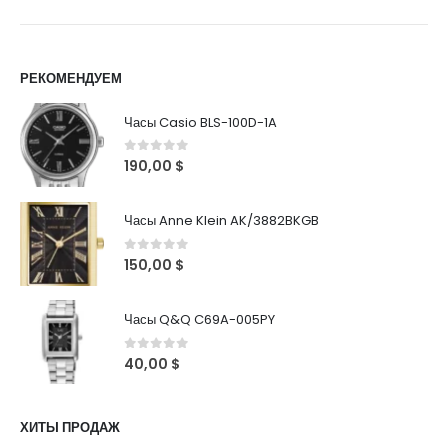
РЕКОМЕНДУЕМ
Часы Casio BLS-100D-1A
0
out of 5
190,00
$
Часы Anne Klein AK/3882BKGB
0
out of 5
150,00
$
Часы Q&Q C69A-005PY
0
out of 5
40,00
$
ХИТЫ ПРОДАЖ