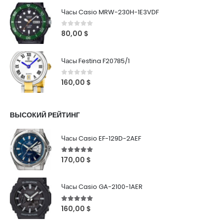
Часы Casio MRW-230H-1E3VDF
0
out of 5
80,00
$
Часы Festina F20785/1
0
out of 5
160,00
$
ВЫСОКИЙ РЕЙТИНГ
Часы Casio EF-129D-2AEF
5
out of 5
170,00
$
Часы Casio GA-2100-1AER
5
out of 5
160,00
$