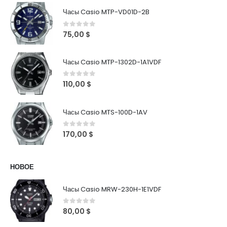
Часы Casio MTP-VD01D-2B
0
out of 5
75,00
$
Часы Casio MTP-1302D-1A1VDF
0
out of 5
110,00
$
Часы Casio MTS-100D-1AV
0
out of 5
170,00
$
НОВОЕ
Часы Casio MRW-230H-1E1VDF
0
out of 5
80,00
$