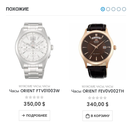
ПОХОЖИЕ
НЕТ В НАЛИЧИИ
МУЖСКИЕ ЧАСЫ
,
ЧАСЫ
МУЖСКИЕ ЧАСЫ
,
ЧАСЫ
Часы ORIENT FTV01003W
Часы ORIENT FEV0V002TH
350,00
$
0
out of 5
340,00
$
0
out of 5
ПОДРОБНЕЕ
В КОРЗИНУ