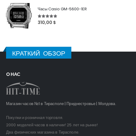
Часы Casio GM-5600-1ER
5
out of 5
310,00
$
КРАТКИЙ ОБЗОР
O НАС
Магазин часов №1 в Тирасполе | Приднестровье | Молдова.
Покупки и розничная торговля.
2000 моделей часов в наличии! 25 лет на рынке!
Два физических магазина в Тирасполе.