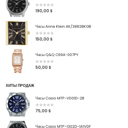
0
out of 5
190,00
$
Часы Anne Klein AK/3882BKGB
0
out of 5
150,00
$
Часы Q&Q C69A-007PY
0
out of 5
50,00
$
ХИТЫ ПРОДАЖ
Часы Casio MTP-VD01D-2B
0
out of 5
75,00
$
Часы Casio MTP-1302D-1A1VDF