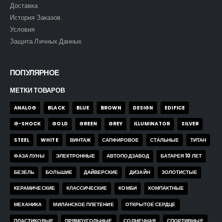
Доставка
История Заказов
Условия
Защита Личных Данных
ПОПУЛЯРНОЕ
МЕТКИ ТОВАРОВ
ANALOG
BLACK
BLUE
BROWN
DESIGN
EDIFICE
G-SHOCK
GOLD
GREEN
GREY
ILLUMINATOR
SILVER
STEEL
WHITE
ВИНТАЖ
САПФИРОВОЕ
СТАЛЬНЫЕ
ТИТАН
ФАЗА ЛУНЫ
ЭЛЕКТРОННЫЕ
АВТОПОДЗАВОД
БАТАРЕЯ 10 ЛЕТ
БЕЗЕЛЬ
БОЛЬШИЕ
ДАЙВЕРСКИЕ
ДИЗАЙН
ЗОЛОТИСТЫЕ
КЕРАМИЧЕСКИЕ
КЛАССИЧЕСКИЕ
КОМБИ
КОМПАКТНЫЕ
МЕХАНИКА
МИЛАНСКОЕ ПЛЕТЕНИЕ
ОТКРЫТОЕ СЕРДЦЕ
ПЛАСТИКОВЫЕ
ПРЯМОУГОЛЬНЫЕ
СОЛНЕЧНАЯ
СПОРТИВНЫЕ