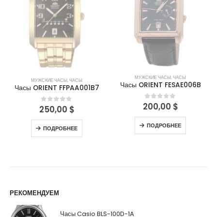
МУЖСКИЕ ЧАСЫ
,
ЧАСЫ
МУЖСКИЕ ЧАСЫ
,
ЧАСЫ
Часы ORIENT FESAE006B
Часы ORIENT FFPAA001B7
200,00
$
0
out of 5
250,00
$
0
out of 5
ПОДРОБНЕЕ
ПОДРОБНЕЕ
РЕКОМЕНДУЕМ
Часы Casio BLS-100D-1A