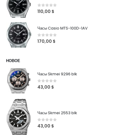
0
out of 5
110,00
$
Часы Casio MTS-100D-1AV
0
out of 5
170,00
$
НОВОЕ
Часы Skmei 9296 blk
0
out of 5
43,00
$
Часы Skmei 2553 blk
0
out of 5
43,00
$