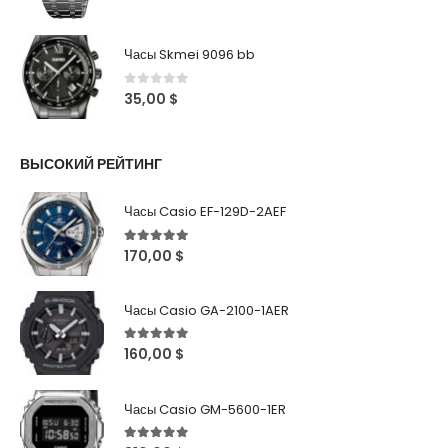
Часы Skmei 9096 bb
0
out of 5
35,00
$
ВЫСОКИЙ РЕЙТИНГ
Часы Casio EF-129D-2AEF
5
out of 5
170,00
$
Часы Casio GA-2100-1AER
5
out of 5
160,00
$
Часы Casio GM-5600-1ER