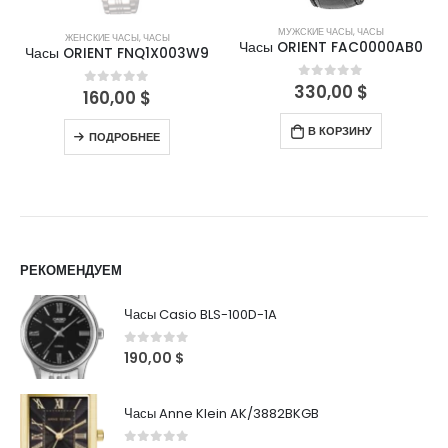
МУЖСКИЕ ЧАСЫ
,
ЧАСЫ
ЖЕНСКИЕ ЧАСЫ
,
ЧАСЫ
Часы ORIENT FAC0000AB0
Часы ORIENT FNQ1X003W9
330,00
$
0
out of 5
160,00
$
0
out of 5
В КОРЗИНУ
ПОДРОБНЕЕ
РЕКОМЕНДУЕМ
Часы Casio BLS-100D-1A
0
out of 5
190,00
$
Часы Anne Klein AK/3882BKGB