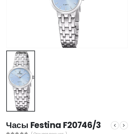
Часы Festina F20746/3
( Отзывов пока нет. )