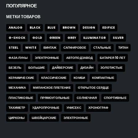
ПОПУЛЯРНОЕ
МЕТКИ ТОВАРОВ
ANALOG
BLACK
BLUE
BROWN
DESIGN
EDIFICE
G-SHOCK
GOLD
GREEN
GREY
ILLUMINATOR
SILVER
STEEL
WHITE
ВИНТАЖ
САПФИРОВОЕ
СТАЛЬНЫЕ
ТИТАН
ФАЗА ЛУНЫ
ЭЛЕКТРОННЫЕ
АВТОПОДЗАВОД
БАТАРЕЯ 10 ЛЕТ
БЕЗЕЛЬ
БОЛЬШИЕ
ДАЙВЕРСКИЕ
ДИЗАЙН
ЗОЛОТИСТЫЕ
КЕРАМИЧЕСКИЕ
КЛАССИЧЕСКИЕ
КОМБИ
КОМПАКТНЫЕ
МЕХАНИКА
МИЛАНСКОЕ ПЛЕТЕНИЕ
ОТКРЫТОЕ СЕРДЦЕ
ПЛАСТИКОВЫЕ
ПРЯМОУГОЛЬНЫЕ
СОЛНЕЧНАЯ
СПОРТИВНЫЕ
ТАХИМЕТР
УДАРОПРОЧНЫЕ
УНИСЕКС
ХРОНОГРАФ
ЦИРКОНЫ
ШВЕЙЦАРСКИЕ
ЭЛЕКТРОННЫЕ