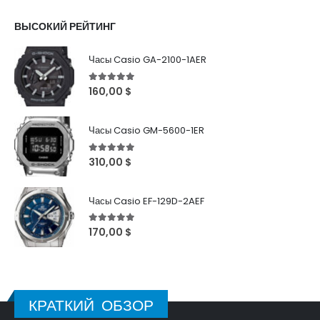
ВЫСОКИЙ РЕЙТИНГ
Часы Casio GA-2100-1AER
5
out of 5
160,00
$
Часы Casio GM-5600-1ER
5
out of 5
310,00
$
Часы Casio EF-129D-2AEF
5
out of 5
170,00
$
КРАТКИЙ ОБЗОР