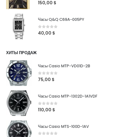
0
out of 5
150,00
$
Часы Q&Q C69A-005PY
0
out of 5
40,00
$
ХИТЫ ПРОДАЖ
Часы Casio MTP-VD01D-2B
0
out of 5
75,00
$
Часы Casio MTP-1302D-1A1VDF
0
out of 5
110,00
$
Часы Casio MTS-100D-1AV