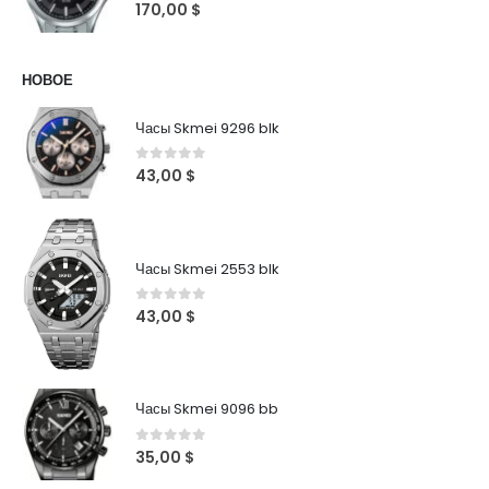
0
out of 5
170,00
$
НОВОЕ
Часы Skmei 9296 blk
0
out of 5
43,00
$
Часы Skmei 2553 blk
0
out of 5
43,00
$
Часы Skmei 9096 bb
0
out of 5
35,00
$