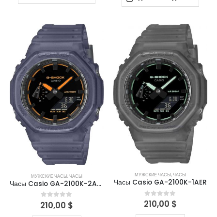
МУЖСКИЕ ЧАСЫ
,
ЧАСЫ
МУЖСКИЕ ЧАСЫ
,
ЧАСЫ
Часы Casio GA-2100K-1AER
Часы Casio GA-2100K-2AER
210,00
$
0
out of 5
210,00
$
0
out of 5