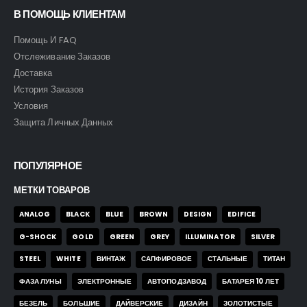
В ПОМОЩЬ КЛИЕНТАМ
Помощь И FAQ
Отслеживание Заказов
Доставка
История Заказов
Условия
Защита Личных Данных
ПОПУЛЯРНОЕ
МЕТКИ ТОВАРОВ
ANALOG
BLACK
BLUE
BROWN
DESIGN
EDIFICE
G-SHOCK
GOLD
GREEN
GREY
ILLUMINATOR
SILVER
STEEL
WHITE
ВИНТАЖ
САПФИРОВОЕ
СТАЛЬНЫЕ
ТИТАН
ФАЗА ЛУНЫ
ЭЛЕКТРОННЫЕ
АВТОПОДЗАВОД
БАТАРЕЯ 10 ЛЕТ
БЕЗЕЛЬ
БОЛЬШИЕ
ДАЙВЕРСКИЕ
ДИЗАЙН
ЗОЛОТИСТЫЕ