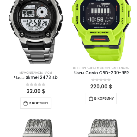
ЖЕНСКИЕ ЧАСЫ
,
МУЖСКИЕ ЧАСЫ
,
ЧАСЫ
Часы Casio GBD-200-9ER
МУЖСКИЕ ЧАСЫ
,
ЧАСЫ
Часы Skmei 2473 sb
220,00
$
0
out of 5
22,00
$
0
out of 5
В КОРЗИНУ
В КОРЗИНУ