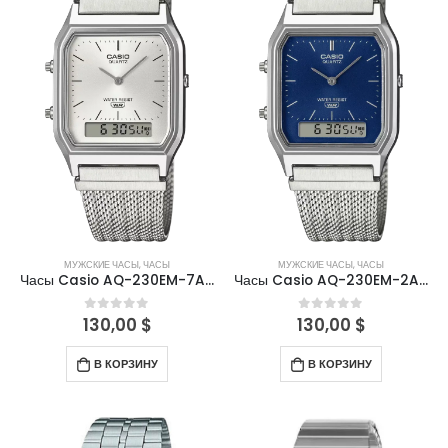
МУЖСКИЕ ЧАСЫ
,
ЧАСЫ
МУЖСКИЕ ЧАСЫ
,
ЧАСЫ
Часы Casio AQ-230EM-7ADF
Часы Casio AQ-230EM-2ADF
130,00
$
130,00
$
0
out of 5
0
out of 5
В КОРЗИНУ
В КОРЗИНУ