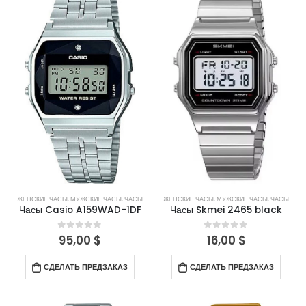
ЖЕНСКИЕ ЧАСЫ
,
МУЖСКИЕ ЧАСЫ
,
ЧАСЫ
ЖЕНСКИЕ ЧАСЫ
,
МУЖСКИЕ ЧАСЫ
,
ЧАСЫ
Часы Casio A159WAD-1DF
Часы Skmei 2465 black
95,00
$
16,00
$
0
out of 5
0
out of 5
СДЕЛАТЬ ПРЕДЗАКАЗ
СДЕЛАТЬ ПРЕДЗАКАЗ