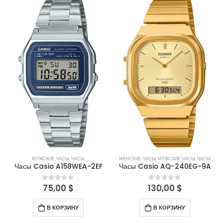
МУЖСКИЕ ЧАСЫ
,
ЧАСЫ
ЖЕНСКИЕ ЧАСЫ
,
МУЖСКИЕ ЧАСЫ
,
ЧАСЫ
Часы Casio A158WEA-2EF
Часы Casio AQ-240EG-9A
75,00
$
130,00
$
0
out of 5
0
out of 5
В КОРЗИНУ
В КОРЗИНУ