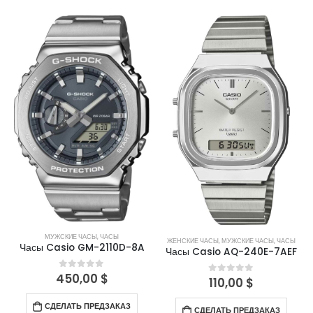
МУЖСКИЕ ЧАСЫ
,
ЧАСЫ
ЖЕНСКИЕ ЧАСЫ
,
МУЖСКИЕ ЧАСЫ
,
ЧАСЫ
Часы Casio GM-2110D-8A
Часы Casio AQ-240E-7AEF
450,00
$
0
out of 5
110,00
$
0
out of 5
СДЕЛАТЬ ПРЕДЗАКАЗ
СДЕЛАТЬ ПРЕДЗАКАЗ