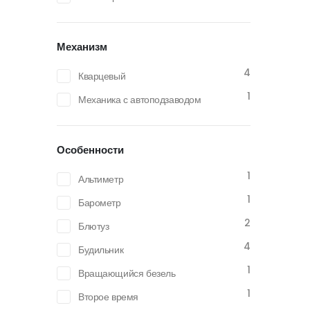
Механизм
4
Кварцевый
1
Механика с автоподзаводом
Особенности
1
Альтиметр
1
Барометр
2
Блютуз
4
Будильник
1
Вращающийся безель
1
Второе время