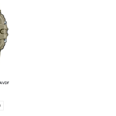
5AVDF
З