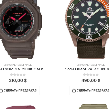
МУЖСКИЕ ЧАСЫ
,
ЧАСЫ
МУЖСКИЕ ЧАСЫ
,
ЧАСЫ
ы Casio GA-2100K-5AER
Часы Orient RA-AC0K04
0
out of 5
0
out of 5
210,00
$
490,00
$
СДЕЛАТЬ ПРЕДЗАКАЗ
СДЕЛАТЬ ПРЕДЗАКА