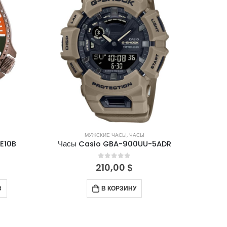
МУЖСКИЕ ЧАСЫ
,
ЧАСЫ
E10B
Часы Casio GBA-900UU-5ADR
0
out of 5
210,00
$
З
В КОРЗИНУ