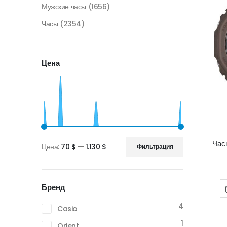
Мужские часы
(1656)
Часы
(2354)
Цена
Час
Цена:
70 $
—
1.130 $
Фильтрация
Минимальная
Максимальная
цена
цена
Бренд
4
Casio
1
Orient