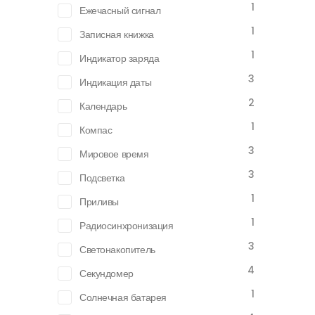
1
Ежечасный сигнал
1
Записная книжка
1
Индикатор заряда
3
Индикация даты
2
Календарь
1
Компас
3
Мировое время
3
Подсветка
1
Приливы
1
Радиосинхронизация
3
Светонакопитель
4
Секундомер
1
Солнечная батарея