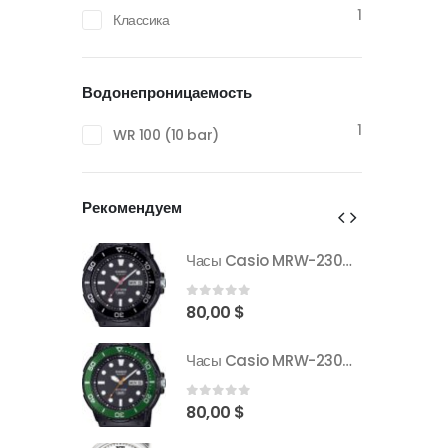
1
Классика
Водонепроницаемость
1
WR 100 (10 bar)
Рекомендуем
Часы Casio MRW-230H-1E1VDF
Часы Casio MRW-230H-1E1VDF
0
out of 5
80,00
$
Часы Casio MRW-230H-1E3VDF
Часы Casio MRW-230H-1E3VDF
0
out of 5
80,00
$