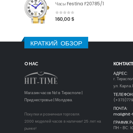
 F20785/1
Часы Festina F20785/1
0
out of 5
160,00
$
КРАТКИЙ ОБЗОР
O НАС
КОНТАК
АДРЕС:
г. Тираспо
ул. Карла 
Магазин часов №1 в Тирасполе |
ТЕЛЕФОН
Приднестровье | Молдова.
(+373)77
ПОЧТА:
Покупки и розничная торговля.
mail@hit-
2000 моделей часов в наличии! 25 лет на
ГРАФИК Р
ПН - ВС: 10
рынке!