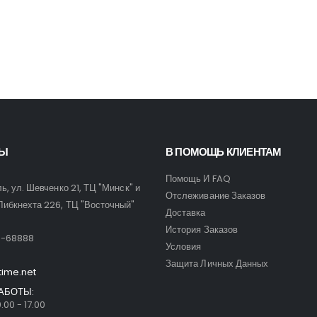
Часы Festina F20785/1
Часы Festina F20785
0
out of 5
0
out of 5
160,00
$
160,00
$
ТЫ
В ПОМОЩЬ КЛИЕНТАМ
Помощь И FAQ
ль, ул. Шевченко 21, ТЦ "Минск" и
Отслеживание Заказов
Либкнехта 226, ТЦ "Восточный"
Доставка
:
История Заказов
9-68888
Условия
Защита Личных Данных
time.net
АБОТЫ:
.00 - 17.00