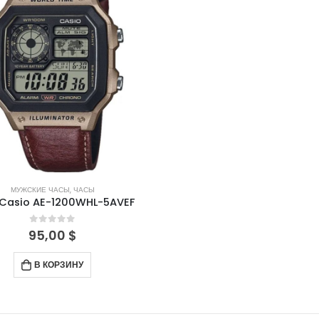
МУЖСКИЕ ЧАСЫ
,
ЧАСЫ
 Casio AE-1200WHL-5AVEF
0
out of 5
95,00
$
В КОРЗИНУ