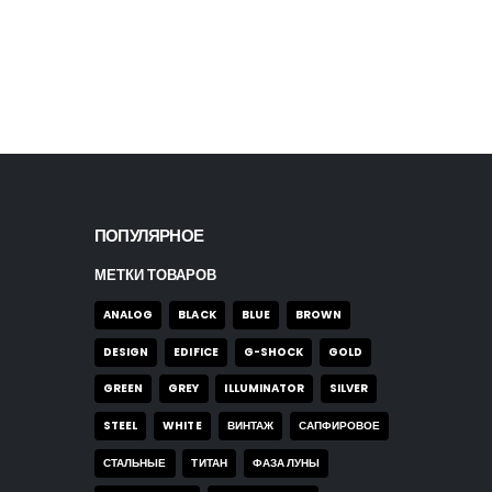
/1
Часы Festina F20785/1
0
out of 5
160,00
$
ПОПУЛЯРНОЕ
МЕТКИ ТОВАРОВ
ANALOG
BLACK
BLUE
BROWN
DESIGN
EDIFICE
G-SHOCK
GOLD
GREEN
GREY
ILLUMINATOR
SILVER
STEEL
WHITE
ВИНТАЖ
САПФИРОВОЕ
СТАЛЬНЫЕ
ТИТАН
ФАЗА ЛУНЫ