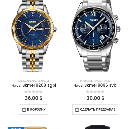
МУЖСКИЕ ЧАСЫ
,
ЧАСЫ
МУЖСКИЕ ЧАСЫ
,
ЧАСЫ
Часы Skmei 9268 sgbl
Часы Skmei 9096 svbl
36,00
$
30,00
$
0
out of 5
0
out of 5
В КОРЗИНУ
СДЕЛАТЬ ПРЕДЗАКАЗ