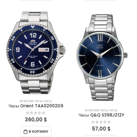
МУЖСКИЕ ЧАСЫ
,
ЧАСЫ
Часы Orient TAA02002D9
МУЖСКИЕ ЧАСЫ
,
ЧАСЫ
Часы Q&Q S398J212Y
360,00
$
0
out of 5
57,00
$
0
out of 5
В КОРЗИНУ