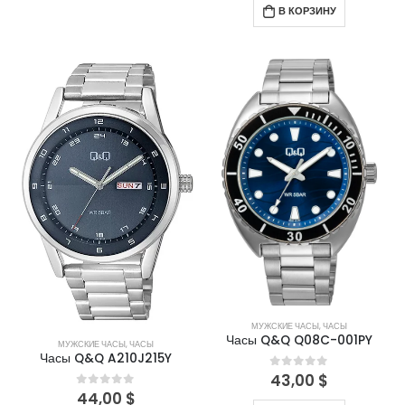
В КОРЗИНУ
МУЖСКИЕ ЧАСЫ
,
ЧАСЫ
Часы Q&Q Q08C-001PY
МУЖСКИЕ ЧАСЫ
,
ЧАСЫ
Часы Q&Q A210J215Y
43,00
$
0
out of 5
44,00
$
0
out of 5