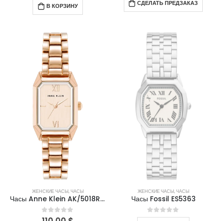
СДЕЛАТЬ ПРЕДЗАКАЗ
В КОРЗИНУ
НЕТ В НАЛИЧИИ
ЖЕНСКИЕ ЧАСЫ
,
ЧАСЫ
ЖЕНСКИЕ ЧАСЫ
,
ЧАСЫ
Часы Anne Klein AK/5018RGRG
Часы Fossil ES5363
110,00
$
0
out of 5
0
out of 5