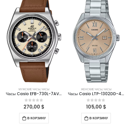
МУЖСКИЕ ЧАСЫ
,
ЧАСЫ
ЖЕНСКИЕ ЧАСЫ
,
ЧАСЫ
Часы Casio EFB-730L-7AVUEF
Часы Casio LTP-1302DD-4A2VDF
270,00
$
105,00
$
0
out of 5
0
out of 5
В КОРЗИНУ
В КОРЗИНУ