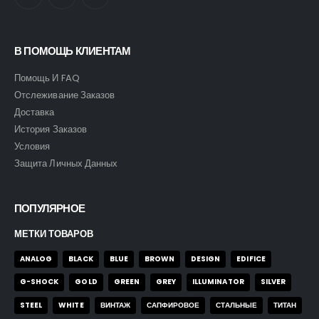
В ПОМОЩЬ КЛИЕНТАМ
Помощь И FAQ
Отслеживание Заказов
Доставка
История Заказов
Условия
Защита Личных Данных
Часы Skmei 9296 blk
Часы Skmei 9296 blk
ПОПУЛЯРНОЕ
0
out of 5
0
out of 5
43,00
$
43,00
$
МЕТКИ ТОВАРОВ
ANALOG
BLACK
BLUE
BROWN
DESIGN
EDIFICE
Часы Skmei 2553 blk
Часы Skmei 2553 blk
G-SHOCK
GOLD
GREEN
GREY
ILLUMINATOR
SILVER
STEEL
WHITE
ВИНТАЖ
САПФИРОВОЕ
СТАЛЬНЫЕ
ТИТАН
0
out of 5
0
out of 5
43,00
$
43,00
$