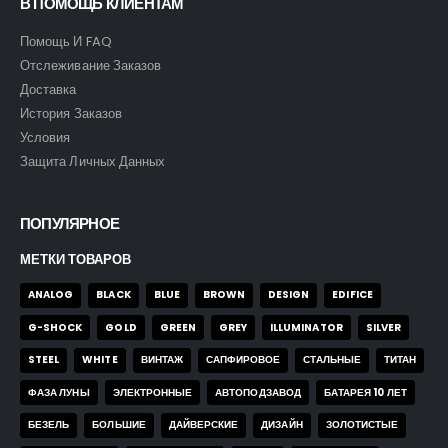
В ПОМОЩЬ КЛИЕНТАМ
Помощь И FAQ
Отслеживание Заказов
Доставка
История Заказов
Условия
Защита Личных Данных
ПОПУЛЯРНОЕ
МЕТКИ ТОВАРОВ
ANALOG
BLACK
BLUE
BROWN
DESIGN
EDIFICE
G-SHOCK
GOLD
GREEN
GREY
ILLUMINATOR
SILVER
STEEL
WHITE
ВИНТАЖ
САПФИРОВОЕ
СТАЛЬНЫЕ
ТИТАН
ФАЗА ЛУНЫ
ЭЛЕКТРОННЫЕ
АВТОПОДЗАВОД
БАТАРЕЯ 10 ЛЕТ
БЕЗЕЛЬ
БОЛЬШИЕ
ДАЙВЕРСКИЕ
ДИЗАЙН
ЗОЛОТИСТЫЕ