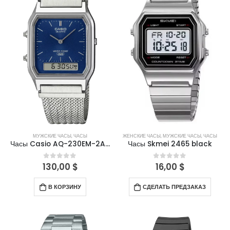
МУЖСКИЕ ЧАСЫ
,
ЧАСЫ
ЖЕНСКИЕ ЧАСЫ
,
МУЖСКИЕ ЧАСЫ
,
ЧАСЫ
Часы Casio AQ-230EM-2ADF
Часы Skmei 2465 black
130,00
$
16,00
$
0
out of 5
0
out of 5
В КОРЗИНУ
СДЕЛАТЬ ПРЕДЗАКАЗ