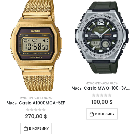
МУЖСКИЕ ЧАСЫ
,
ЧАСЫ
Часы Casio MWQ-100-3AVDF
МУЖСКИЕ ЧАСЫ
,
ЧАСЫ
100,00
$
0
out of 5
Часы Casio A1000MGA-5EF
В КОРЗИНУ
270,00
$
0
out of 5
В КОРЗИНУ