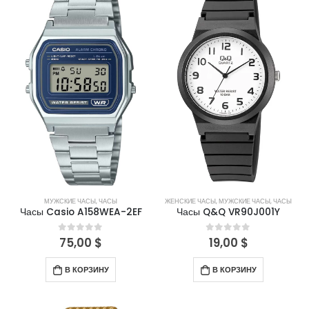
МУЖСКИЕ ЧАСЫ
,
ЧАСЫ
ЖЕНСКИЕ ЧАСЫ
,
МУЖСКИЕ ЧАСЫ
,
ЧАСЫ
Часы Casio A158WEA-2EF
Часы Q&Q VR90J001Y
75,00
$
19,00
$
0
out of 5
0
out of 5
В КОРЗИНУ
В КОРЗИНУ