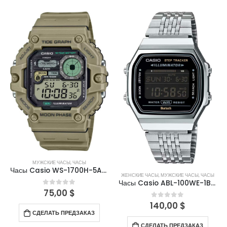
МУЖСКИЕ ЧАСЫ
,
ЧАСЫ
Часы Casio WS-1700H-5AVDF
ЖЕНСКИЕ ЧАСЫ
,
МУЖСКИЕ ЧАСЫ
,
ЧАСЫ
Часы Casio ABL-100WE-1BEF
75,00
$
0
out of 5
140,00
$
0
out of 5
СДЕЛАТЬ ПРЕДЗАКАЗ
СДЕЛАТЬ ПРЕДЗАКАЗ