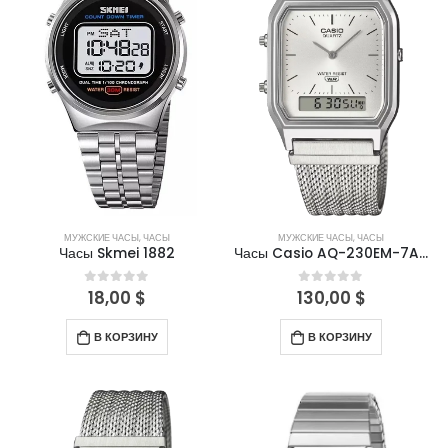
МУЖСКИЕ ЧАСЫ
,
ЧАСЫ
МУЖСКИЕ ЧАСЫ
,
ЧАСЫ
Часы Skmei 1882
Часы Casio AQ-230EM-7ADF
18,00
$
130,00
$
0
out of 5
0
out of 5
В КОРЗИНУ
В КОРЗИНУ