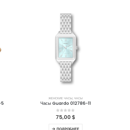
НЕТ В НАЛИЧИИ
ЖЕНСКИЕ ЧАСЫ
,
ЧАСЫ
-5
Часы Guardo 012786-11
0
out of 5
75,00
$
ПОДРОБНЕЕ