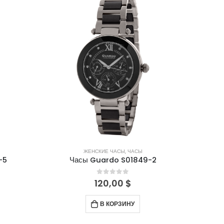
ЖЕНСКИЕ ЧАСЫ
,
ЧАСЫ
-5
Часы Guardo S01849-2
0
out of 5
120,00
$
В КОРЗИНУ