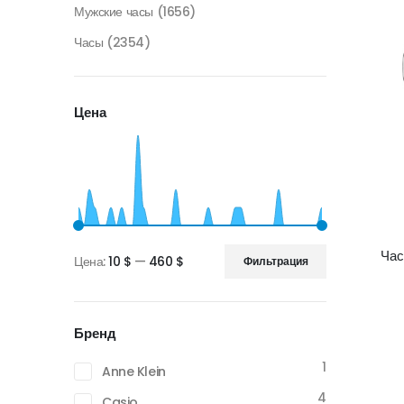
Мужские часы
(1656)
Часы
(2354)
Цена
Ча
Цена:
10 $
—
460 $
Фильтрация
Минимальная
Максимальная
цена
цена
Бренд
1
Anne Klein
4
Casio