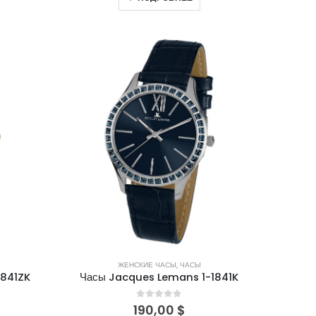
ЖЕНСКИЕ ЧАСЫ
,
ЧАСЫ
1841ZK
Часы Jacques Lemans 1-1841K
0
out of 5
190,00
$