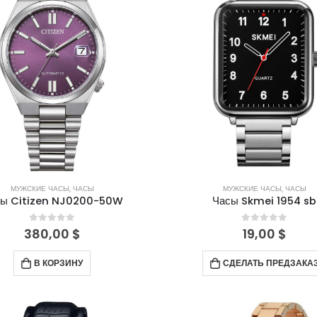
МУЖСКИЕ ЧАСЫ
,
ЧАСЫ
МУЖСКИЕ ЧАСЫ
,
ЧАСЫ
сы Citizen NJ0200-50W
Часы Skmei 1954 sb
0
out of 5
0
out of 5
380,00
$
19,00
$
В КОРЗИНУ
СДЕЛАТЬ ПРЕДЗАКА