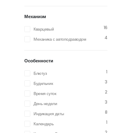
Механизм
16
Кварцевый
4
Механика с автоподзаводом
Особенности
1
Блютуз
3
Будильник
2
Время суток
3
День недели
8
Индикация даты
1
Календарь
2