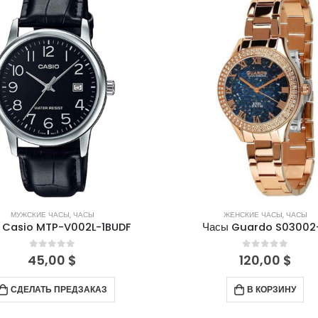
МУЖСКИЕ ЧАСЫ
,
ЧАСЫ
ЖЕНСКИЕ ЧАСЫ
,
ЧАСЫ
 Casio MTP-V002L-1BUDF
Часы Guardo S03002
0
out of 5
0
out of 5
45,00
$
120,00
$
СДЕЛАТЬ ПРЕДЗАКАЗ
В КОРЗИНУ