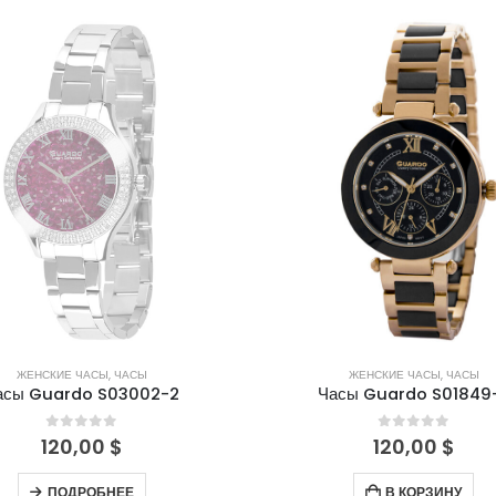
НЕТ В НАЛИЧИИ
ЖЕНСКИЕ ЧАСЫ
,
ЧАСЫ
ЖЕНСКИЕ ЧАСЫ
,
ЧАСЫ
асы Guardo S03002-2
Часы Guardo S01849
0
out of 5
0
out of 5
120,00
$
120,00
$
ПОДРОБНЕЕ
В КОРЗИНУ