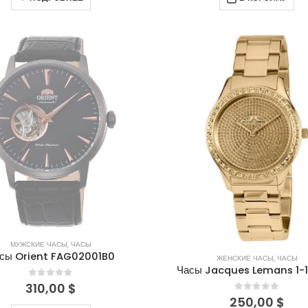
НЕТ В НАЛИЧИИ
МУЖСКИЕ ЧАСЫ
,
ЧАСЫ
сы Orient FAG02001B0
ЖЕНСКИЕ ЧАСЫ
,
ЧАСЫ
Часы Jacques Lemans 1-
0
out of 5
310,00
$
0
out of 5
250,00
$