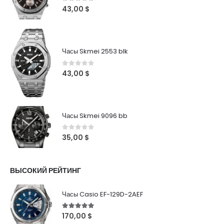
0
out of 5
43,00
$
Часы Skmei 2553 blk
0
out of 5
43,00
$
Часы Skmei 9096 bb
0
out of 5
35,00
$
ВЫСОКИЙ РЕЙТИНГ
Часы Casio EF-129D-2AEF
5
out of 5
170,00
$