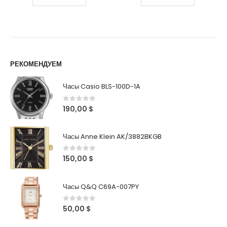
РЕКОМЕНДУЕМ
Часы Casio BLS-100D-1A
0
out of 5
190,00
$
Часы Anne Klein AK/3882BKGB
0
out of 5
150,00
$
Часы Q&Q C69A-007PY
0
out of 5
50,00
$