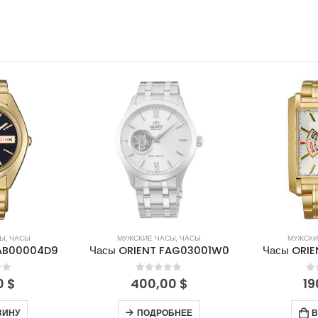
НЕТ В НАЛИЧИИ
СЫ
,
ЧАСЫ
МУЖСКИЕ ЧАСЫ
,
ЧАСЫ
МУЖСКИ
FAB00004D9
Часы ORIENT FAG03001W0
Часы ORI
of 5
0
out of 5
0
0
$
400,00
$
19
ЗИНУ
ПОДРОБНЕЕ
В