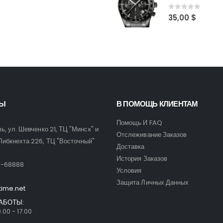
0
out of 5
35,00
$
ТЫ
В ПОМОЩЬ КЛИЕНТАМ
Помощь И FAQ
ль, ул. Шевченко 21, ТЦ "Минск" и
Отслеживание Заказов
Либкнехта 226, ТЦ "Восточный"
Доставка
:
История Заказов
9-68888
Условия
Защита Личных Данных
time.net
АБОТЫ:
.00 - 17.00