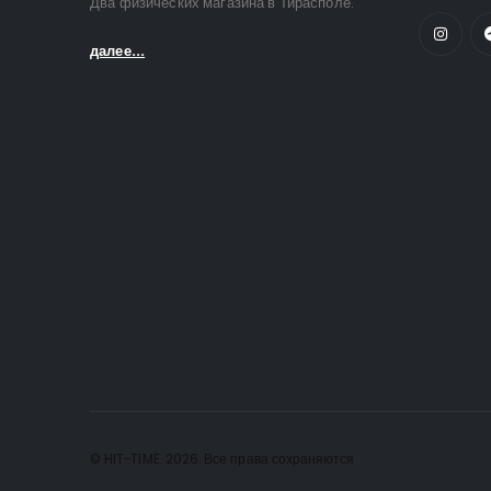
Два физических магазина в Тирасполе.
далее...
© HIT-TIME. 2026. Все права сохраняются