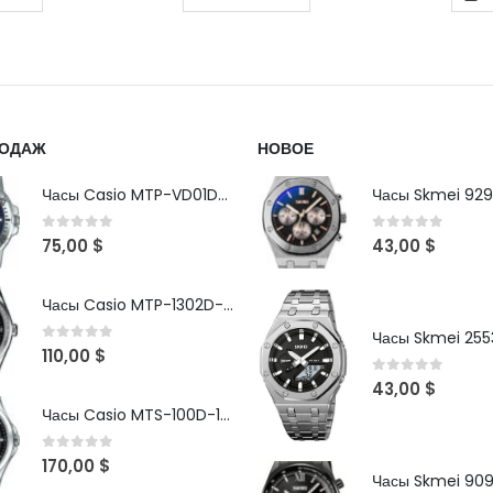
РОДАЖ
НОВОЕ
Часы Casio MTP-VD01D-2B
Часы Skmei 929
0
out of 5
0
out of 5
75,00
$
43,00
$
Часы Casio MTP-1302D-1A1VDF
Часы Skmei 2553
0
out of 5
110,00
$
0
out of 5
43,00
$
Часы Casio MTS-100D-1AV
0
out of 5
170,00
$
Часы Skmei 90