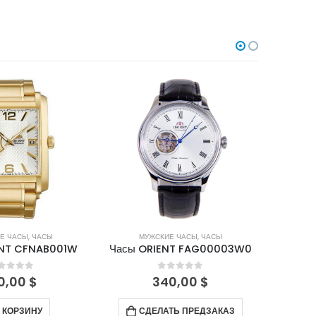
Е ЧАСЫ
,
ЧАСЫ
МУЖСКИЕ ЧАСЫ
,
ЧАСЫ
М
ENT CFNAB001W
Часы ORIENT FAG00003W0
Часы 
out of 5
0
out of 5
0,00
$
340,00
$
 КОРЗИНУ
СДЕЛАТЬ ПРЕДЗАКАЗ