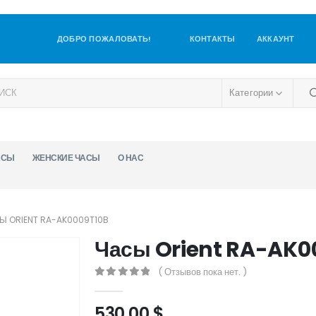
ДОБРО ПОЖАЛОВАТЬ!
КОНТАКТЫ
АККАУНТ
Категории
АСЫ
ЖЕНСКИЕ ЧАСЫ
О НАС
Ы ORIENT RA-AK0009T10B
Часы Orient RA-AK0
( Отзывов пока нет. )
0
out of 5
530,00
$