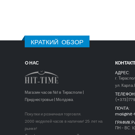
КРАТКИЙ ОБЗОР
O НАС
КОНТАК
АДРЕС:
г. Тираспо
ул. Карла 
Магазин часов №1 в Тирасполе |
ТЕЛЕФОН
Приднестровье | Молдова.
(+373)77
ПОЧТА:
Покупки и розничная торговля.
mail@hit-
2000 моделей часов в наличии! 25 лет на
ГРАФИК Р
ПН - ВС: 10
рынке!