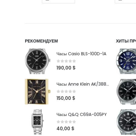
РЕКОМЕНДУЕМ
ХИТЫ П
Часы Casio BLS-100D-1A
0
out of 5
190,00
$
Часы Anne Klein AK/3882BKGB
0
out of 5
150,00
$
Часы Q&Q C69A-005PY
0
out of 5
40,00
$