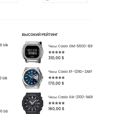
ВЫСОКИЙ РЕЙТИНГ
6 blk
Часы Casio GM-5600-1ER
5
out of 5
310,00
$
Часы Casio EF-129D-2AEF
 blk
5
out of 5
170,00
$
Часы Casio GA-2100-1AER
5
out of 5
160,00
$
96 bb