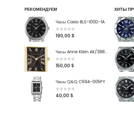
РЕКОМЕНДУЕМ
ХИТЫ П
Часы Casio BLS-100D-1A
0
out of 5
190,00
$
Часы Anne Klein AK/3882BKGB
0
out of 5
150,00
$
Часы Q&Q C69A-005PY
0
out of 5
40,00
$