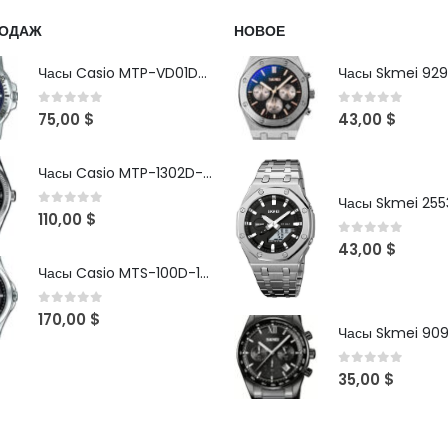
РОДАЖ
НОВОЕ
Часы Casio MTP-VD01D-2B
Часы Skmei 929
0
out of 5
0
out of 5
75,00
$
43,00
$
Часы Casio MTP-1302D-1A1VDF
Часы Skmei 2553
0
out of 5
110,00
$
0
out of 5
43,00
$
Часы Casio MTS-100D-1AV
0
out of 5
170,00
$
Часы Skmei 90
0
out of 5
35,00
$