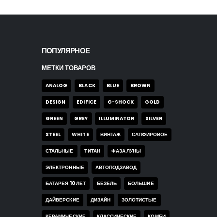
ПОПУЛЯРНОЕ
МЕТКИ ТОВАРОВ
ANALOG
BLACK
BLUE
BROWN
DESIGN
EDIFICE
G-SHOCK
GOLD
GREEN
GREY
ILLUMINATOR
SILVER
STEEL
WHITE
ВИНТАЖ
САПФИРОВОЕ
СТАЛЬНЫЕ
ТИТАН
ФАЗА ЛУНЫ
ЭЛЕКТРОННЫЕ
АВТОПОДЗАВОД
БАТАРЕЯ 10 ЛЕТ
БЕЗЕЛЬ
БОЛЬШИЕ
ДАЙВЕРСКИЕ
ДИЗАЙН
ЗОЛОТИСТЫЕ
КЕРАМИЧЕСКИЕ
КЛАССИЧЕСКИЕ
КОМБИ