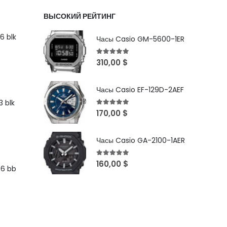
ВЫСОКИЙ РЕЙТИНГ
6 blk
Часы Casio GM-5600-1ER
5
out of 5
310,00
$
Часы Casio EF-129D-2AEF
 blk
5
out of 5
170,00
$
Часы Casio GA-2100-1AER
5
out of 5
160,00
$
96 bb