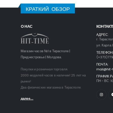
КРАТКИЙ ОБЗОР
O НАС
КОНТАК
АДРЕС:
г. Тираспо
ул. Карла 
Магазин часов №1 в Тирасполе |
ТЕЛЕФОН
Приднестровье | Молдова.
(+373)77
ПОЧТА:
Покупки и розничная торговля.
mail@hit-
2000 моделей часов в наличии! 25 лет на
ГРАФИК Р
ПН - ВС: 10
рынке!
Два физических магазина в Тирасполе.
далее...