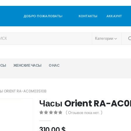
ДОБРО ПОЖАЛОВАТЬ!
КОНТАКТЫ
АККАУНТ
Категории
АСЫ
ЖЕНСКИЕ ЧАСЫ
О НАС
Ы ORIENT RA-AC0M03S10B
Часы Orient RA-AC
( Отзывов пока нет. )
0
out of 5
310,00
$