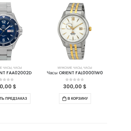
Е ЧАСЫ
,
ЧАСЫ
МУЖСКИЕ ЧАСЫ
,
ЧАСЫ
М
ENT FAA02002D
Часы ORIENT FAL00001W0
Часы 
out of 5
0
out of 5
0,00
$
300,00
$
ТЬ ПРЕДЗАКАЗ
В КОРЗИНУ