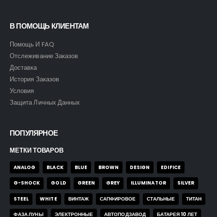
В ПОМОЩЬ КЛИЕНТАМ
Помощь И FAQ
Отслеживание Заказов
Доставка
История Заказов
Условия
Защита Личных Данных
ПОПУЛЯРНОЕ
МЕТКИ ТОВАРОВ
ANALOG
BLACK
BLUE
BROWN
DESIGN
EDIFICE
G-SHOCK
GOLD
GREEN
GREY
ILLUMINATOR
SILVER
STEEL
WHITE
ВИНТАЖ
САПФИРОВОЕ
СТАЛЬНЫЕ
ТИТАН
ФАЗА ЛУНЫ
ЭЛЕКТРОННЫЕ
АВТОПОДЗАВОД
БАТАРЕЯ 10 ЛЕТ