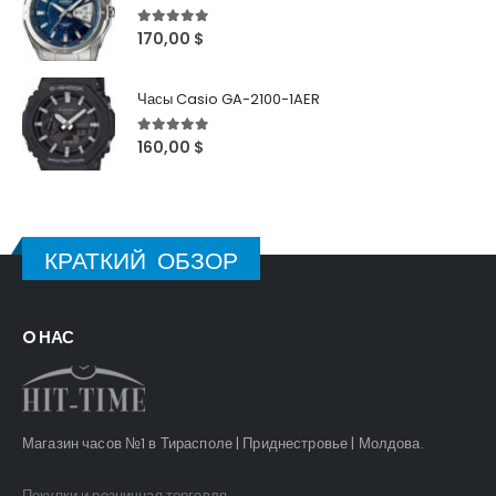
5
out of 5
170,00
$
Часы Casio GA-2100-1AER
5
out of 5
160,00
$
КРАТКИЙ ОБЗОР
O НАС
Магазин часов №1 в Тирасполе | Приднестровье | Молдова.
Покупки и розничная торговля.