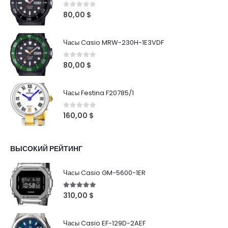
0
out of 5
80,00
$
Часы Casio MRW-230H-1E3VDF
0
out of 5
80,00
$
Часы Festina F20785/1
0
out of 5
160,00
$
ВЫСОКИЙ РЕЙТИНГ
Часы Casio GM-5600-1ER
5
out of 5
310,00
$
Часы Casio EF-129D-2AEF