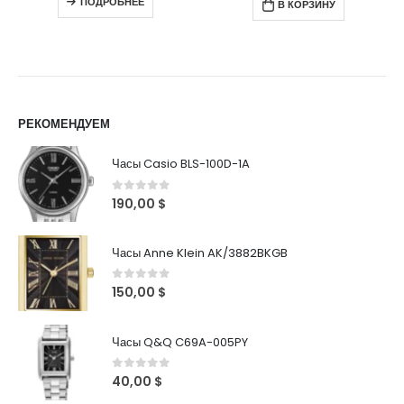
ПОДРОБНЕЕ
В КОРЗИНУ
РЕКОМЕНДУЕМ
Часы Casio BLS-100D-1A
0
out of 5
190,00
$
Часы Anne Klein AK/3882BKGB
0
out of 5
150,00
$
Часы Q&Q C69A-005PY
0
out of 5
40,00
$