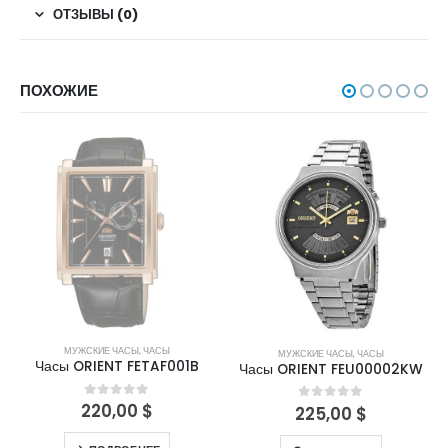
ОТЗЫВЫ (0)
ПОХОЖИЕ
НЕТ В НАЛИЧИИ
МУЖСКИЕ ЧАСЫ
,
ЧАСЫ
МУЖСКИЕ ЧАСЫ
,
ЧАСЫ
Часы ORIENT FETAF001B
Часы ORIENT FEU00002KW
220,00
$
0
out of 5
225,00
$
0
out of 5