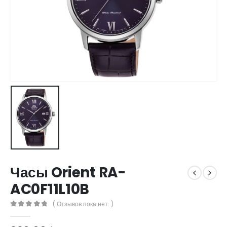
Часы Orient RA-
AC0F11L10B
( Отзывов пока нет. )
0
out of 5