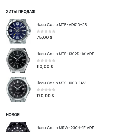
ХИТЫ ПРОДАЖ
Часы Casio MTP-VD01D-2B
0
out of 5
75,00
$
Часы Casio MTP-1302D-1A1VDF
0
out of 5
110,00
$
Часы Casio MTS-100D-1AV
0
out of 5
170,00
$
НОВОЕ
Часы Casio MRW-230H-1E1VDF