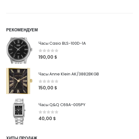
РЕКОМЕНДУЕМ
Часы Casio BLS-100D-1A
0
out of 5
190,00
$
Часы Anne Klein AK/3882BKGB
0
out of 5
150,00
$
Часы Q&Q C69A-005PY
0
out of 5
40,00
$
ХИТЫ ПРОДАЖ