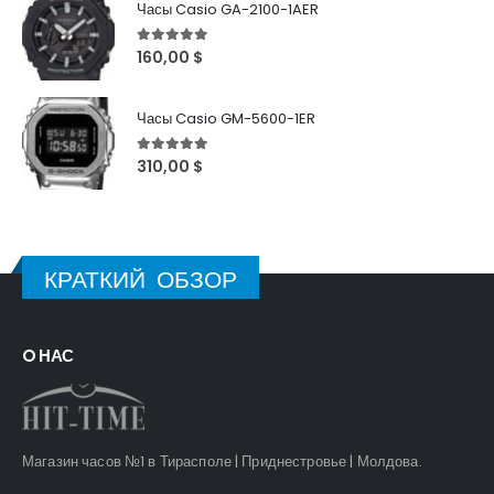
Часы Casio GA-2100-1AER
5
out of 5
160,00
$
Часы Casio GM-5600-1ER
5
out of 5
310,00
$
КРАТКИЙ ОБЗОР
O НАС
Магазин часов №1 в Тирасполе | Приднестровье | Молдова.