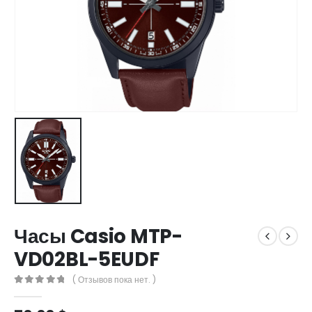
Часы Casio MTP-
VD02BL-5EUDF
( Отзывов пока нет. )
0
out of 5