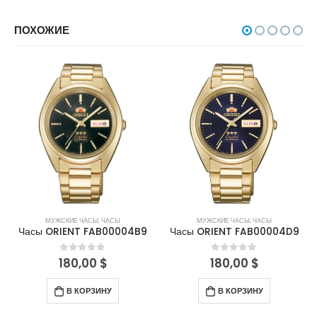
ПОХОЖИЕ
МУЖСКИЕ ЧАСЫ
,
ЧАСЫ
МУЖСКИЕ ЧАСЫ
,
ЧАСЫ
Часы ORIENT FAB00004B9
Часы ORIENT FAB00004D9
180,00
$
180,00
$
0
out of 5
0
out of 5
В КОРЗИНУ
В КОРЗИНУ