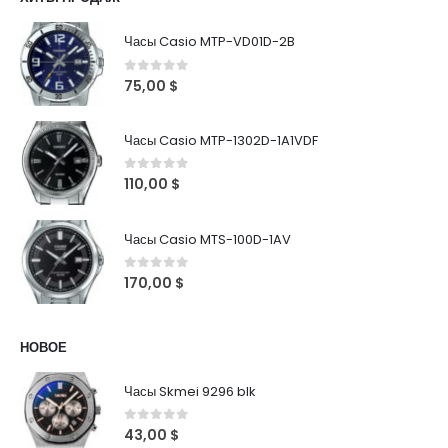
Часы Casio MTP-VD01D-2B
0
out of 5
75,00
$
Часы Casio MTP-1302D-1A1VDF
0
out of 5
110,00
$
Часы Casio MTS-100D-1AV
0
out of 5
170,00
$
НОВОЕ
Часы Skmei 9296 blk
0
out of 5
43,00
$