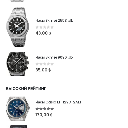
Часы Skmei 2553 blk
0
out of 5
43,00
$
Часы Skmei 9096 bb
0
out of 5
35,00
$
ВЫСОКИЙ РЕЙТИНГ
Часы Casio EF-129D-2AEF
5
out of 5
170,00
$