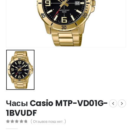
Часы Casio MTP-VD01G-
1BVUDF
( Отзывов пока нет. )
0
out of 5