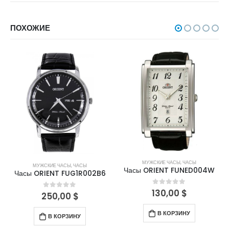
ПОХОЖИЕ
МУЖСКИЕ ЧАСЫ
,
ЧАСЫ
МУЖСКИЕ ЧАСЫ
,
ЧАСЫ
Часы ORIENT FUNED004W
Часы ORIENT FUG1R002B6
130,00
$
0
out of 5
250,00
$
0
out of 5
В КОРЗИНУ
В КОРЗИНУ