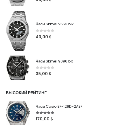
Часы Skmei 2553 blk
0
out of 5
43,00
$
Часы Skmei 9096 bb
0
out of 5
35,00
$
ВЫСОКИЙ РЕЙТИНГ
Часы Casio EF-129D-2AEF
5
out of 5
170,00
$