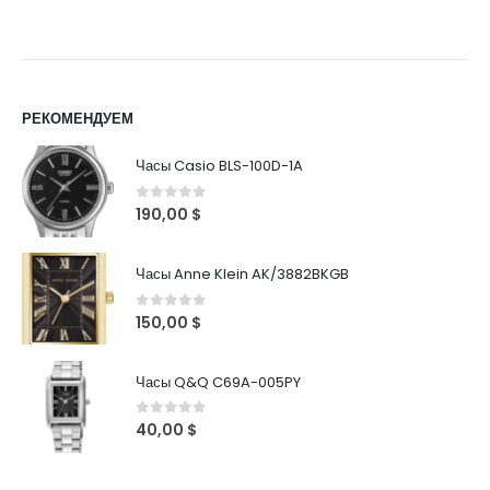
РЕКОМЕНДУЕМ
Часы Casio BLS-100D-1A
0
out of 5
190,00
$
Часы Anne Klein AK/3882BKGB
0
out of 5
150,00
$
Часы Q&Q C69A-005PY
0
out of 5
40,00
$