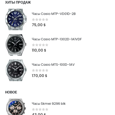
ХИТЫ ПРОДАЖ
Часы Casio MTP-VD01D-2B
0
out of 5
75,00
$
Часы Casio MTP-1302D-1A1VDF
0
out of 5
110,00
$
Часы Casio MTS-100D-1AV
0
out of 5
170,00
$
НОВОЕ
Часы Skmei 9296 blk
0
out of 5
43,00
$