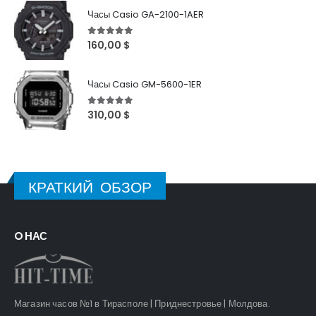
Часы Casio GA-2100-1AER
5
out of 5
160,00
$
Часы Casio GM-5600-1ER
5
out of 5
310,00
$
КРАТКИЙ ОБЗОР
O НАС
Магазин часов №1 в Тирасполе | Приднестровье | Молдова.