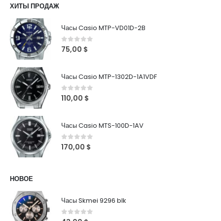
ХИТЫ ПРОДАЖ
Часы Casio MTP-VD01D-2B
0
out of 5
75,00
$
Часы Casio MTP-1302D-1A1VDF
0
out of 5
110,00
$
Часы Casio MTS-100D-1AV
0
out of 5
170,00
$
НОВОЕ
Часы Skmei 9296 blk
0
out of 5