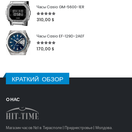
Часы Casio GM-5600-1ER
5
out of 5
310,00
$
Часы Casio EF-129D-2AEF
5
out of 5
170,00
$
КРАТКИЙ ОБЗОР
O НАС
Магазин часов №1 в Тирасполе | Приднестровье | Молдова.