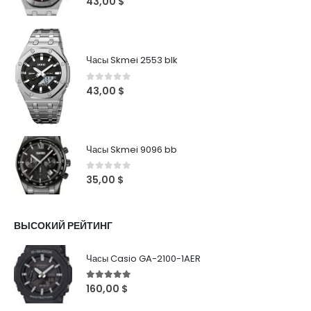
43,00
$
Часы Skmei 2553 blk
0
out of 5
43,00
$
Часы Skmei 9096 bb
0
out of 5
35,00
$
ВЫСОКИЙ РЕЙТИНГ
Часы Casio GA-2100-1AER
5
out of 5
160,00
$