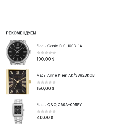
РЕКОМЕНДУЕМ
Часы Casio BLS-100D-1A
0
out of 5
190,00
$
Часы Anne Klein AK/3882BKGB
0
out of 5
150,00
$
Часы Q&Q C69A-005PY
0
out of 5
40,00
$