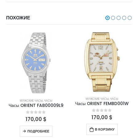
ПОХОЖИЕ
НЕТ В НАЛИЧИИ
МУЖСКИЕ ЧАСЫ
,
ЧАСЫ
МУЖСКИЕ ЧАСЫ
,
ЧАСЫ
Часы ORIENT FEMBD001W
Часы ORIENT FAB00009L9
170,00
$
0
out of 5
170,00
$
0
out of 5
В КОРЗИНУ
ПОДРОБНЕЕ