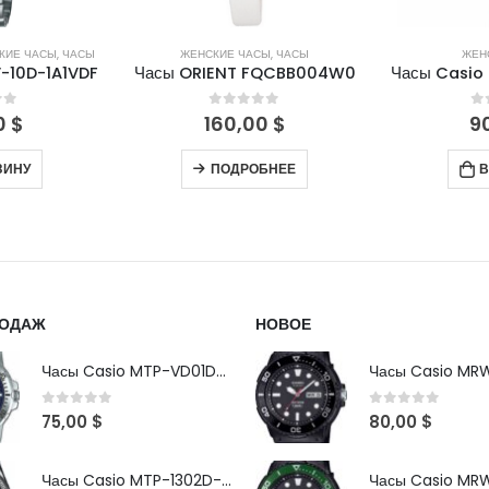
КИЕ ЧАСЫ
,
ЧАСЫ
ЖЕНСКИЕ ЧАСЫ
,
ЧАСЫ
ЖЕН
-10D-1A1VDF
Часы ORIENT FQCBB004W0
Часы Casio
of 5
0
out of 5
0
0
$
160,00
$
9
ЗИНУ
ПОДРОБНЕЕ
В
РОДАЖ
НОВОЕ
Часы Casio MTP-VD01D-2B
0
out of 5
0
out of 5
75,00
$
80,00
$
Часы Casio MTP-1302D-1A1VDF