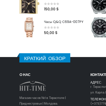
0
out of 5
150,00
$
Часы Q&Q C69A-007PY
0
out of 5
50,00
$
КРАТКИЙ ОБЗОР
O НАС
КОНТАК
АДРЕС:
г. Тираспо
ул. Карла 
Магазин часов №1 в Тирасполе |
ТЕЛЕФОН
Приднестровье | Молдова.
(+373)77