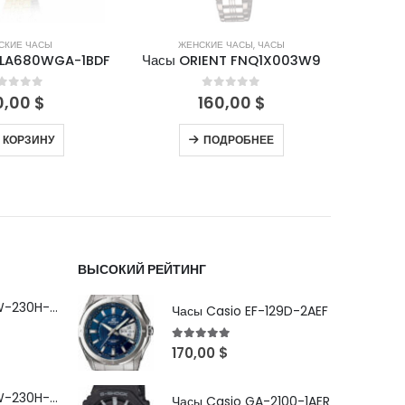
СКИЕ ЧАСЫ
ЖЕНСКИЕ ЧАСЫ
,
ЧАСЫ
Ж
 LA680WGA-1BDF
Часы ORIENT FNQ1X003W9
Часы 
out of 5
0
out of 5
0,00
$
160,00
$
 КОРЗИНУ
ПОДРОБНЕЕ
ВЫСОКИЙ РЕЙТИНГ
Часы Casio MRW-230H-1E1VDF
Часы Casio EF-129D-2AEF
5
out of 5
170,00
$
Часы Casio MRW-230H-1E3VDF
Часы Casio GA-2100-1AER