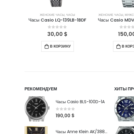
АСЫ
,
ЧАСЫ
ЖЕНСКИЕ ЧАСЫ
,
ЧАСЫ
ЖЕНСКИЕ ЧАСЫ
,
МУЖС
RG-2AEF
Часы Casio LQ-139LB-1BDF
Часы Casio MDV
5
0
out of 5
0
out 
30,00
$
150,0
АКАЗ
В КОРЗИНУ
В КОР
РЕКОМЕНДУЕМ
ХИТЫ П
Часы Casio BLS-100D-1A
0
out of 5
190,00
$
Часы Anne Klein AK/3882BKGB