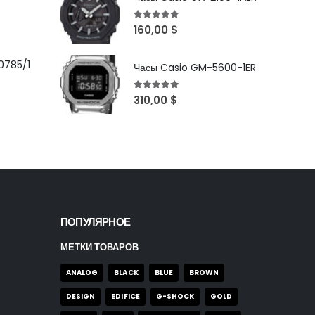
5
out of 5
160,00
$
0785/1
Часы Casio GM-5600-1ER
5
out of 5
310,00
$
ПОПУЛЯРНОЕ
МЕТКИ ТОВАРОВ
ANALOG
BLACK
BLUE
BROWN
DESIGN
EDIFICE
G-SHOCK
GOLD