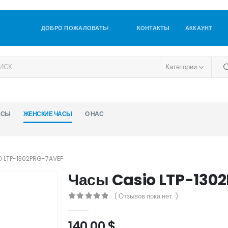
ДОБРО ПОЖАЛОВАТЬ!
КОНТАКТЫ
АККАУНТ
Категории
АСЫ
ЖЕНСКИЕ ЧАСЫ
О НАС
 LTP-1302PRG-7AVEF
Часы Casio LTP-130
( Отзывов пока нет. )
0
out of 5
140,00
$